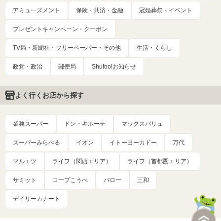
アミューズメント
保険・共済・金融
冠婚葬祭・イベント
プレゼントキャンペーン・クーポン
TV局・新聞社・フリーペーパー・その他
生活・くらし
政党・政治
郵便局
Shufoo!お知らせ
よく行くお店から探す
業務スーパー
ドン・キホーテ
マックスバリュ
スーパーみらべる
イオン
イトーヨーカドー
万代
マルエツ
ライフ（関西エリア）
ライフ（首都圏エリア）
サミット
コープこうべ
バロー
三和
デイリーカナート