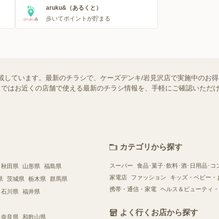
aruku&（あるくと）
歩いてポイントが貯まる
載しています。最新のチラシで、ケーズデンキ/岩見沢店で実施中のお
ュフー）ではお近くの店舗で使える最新のチラシ情報を、手軽にご確認いた
カテゴリから探す
スーパー
食品･菓子･飲料･酒･日用品･コ
秋田県
山形県
福島県
家電店
ファッション
キッズ・ベビー・
県
茨城県
栃木県
群馬県
携帯・通信・家電
ヘルス＆ビューティ・
石川県
福井県
よく行くお店から探す
奈良県
和歌山県