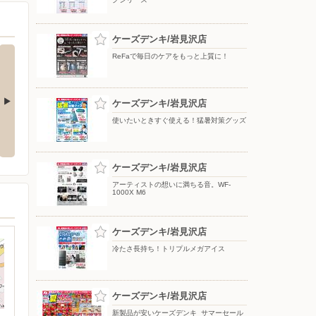
ケーズデンキ/岩見沢店
ReFaで毎日のケアをもっと上質に！
ケーズデンキ/岩見沢店
使いたいときすぐ使える！猛暑対策グッズ
応援フェア
夏のスマホ＆ネット応援フェア
ドコモフェア開催開催
ケーズデンキ/岩見沢店
アーティストの想いに満ちる音。WF-
1000X M6
ケーズデンキ/岩見沢店
冷たさ長持ち！トリプルメガアイス
ケーズデンキ/岩見沢店
新製品が安いケーズデンキ_サマーセール