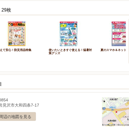
29枚
えて安心！防災用品特集
使いたいときすぐ使える！猛暑対
夏のスマホ＆ネット
策グッズ
細
0854
岩見沢市大和四条7-17
周辺の地図を見る