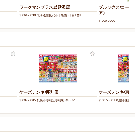
ワークマンプラス岩見沢店
ブルックス/コーヒ
ア）
〒068-0030 北海道岩見沢市十条西3丁目1番1
〒000-0000
ケーズデンキ/厚別店
ケーズデンキ/東苗
〒004-0005 札幌市厚別区厚別東5条8-7-1
〒007-0801 札幌市東区東苗