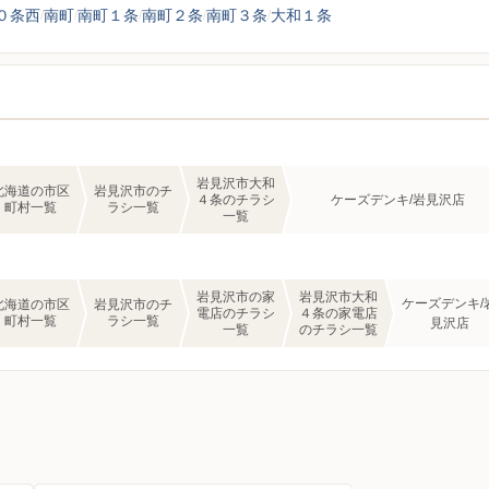
０条西
南町
南町１条
南町２条
南町３条
大和１条
岩見沢市大和
北海道の市区
岩見沢市のチ
４条のチラシ
ケーズデンキ/岩見沢店
町村一覧
ラシ一覧
一覧
岩見沢市の家
岩見沢市大和
ケーズデンキ/
北海道の市区
岩見沢市のチ
電店のチラシ
４条の家電店
町村一覧
ラシ一覧
見沢店
一覧
のチラシ一覧