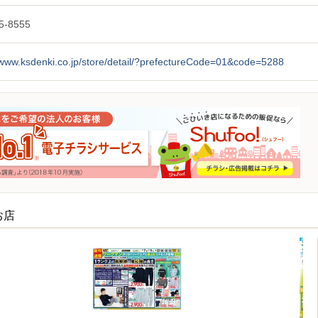
5-8555
/www.ksdenki.co.jp/store/detail/?prefectureCode=01&code=5288
お店