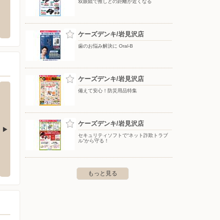
双眼鏡で推しとの距離が近くなる
ー通販（北海道エリ
イオン岩見沢店
バース
〒068-0854 北海道岩見沢市大和4条8-1
〒061-
ケーズデンキ/岩見沢店
歯のお悩み解決に Oral-B
ケーズデンキ/岩見沢店
備えて安心！防災用品特集
ケーズデンキ/岩見沢店
セキュリティソフトで“ネット詐欺トラブ
ル”から守る！
穂店
ケーズデンキ/月寒店
ケーズ
穂1条3-1-15
〒062-0055 札幌市豊平区月寒東5条13-3-1
〒061-
もっと見る