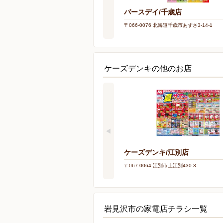
バースデイ/千歳店
〒066-0076 北海道千歳市あずさ3-14-1
ケーズデンキの他のお店
ケーズデンキ/江別店
〒067-0064 江別市上江別430-3
岩見沢市の家電店チラシ一覧