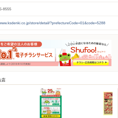
5-8555
/www.ksdenki.co.jp/store/detail/?prefectureCode=01&code=5288
お店