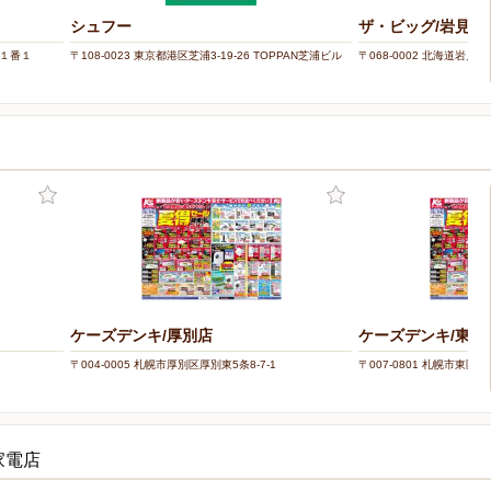
シュフー
ザ・ビッグ/岩見沢
目１番１
〒108-0023 東京都港区芝浦3-19-26 TOPPAN芝浦ビル
〒068-0002 北海道岩見沢
ケーズデンキ/厚別店
ケーズデンキ/東苗
〒004-0005 札幌市厚別区厚別東5条8-7-1
〒007-0801 札幌市東区東苗
家電店