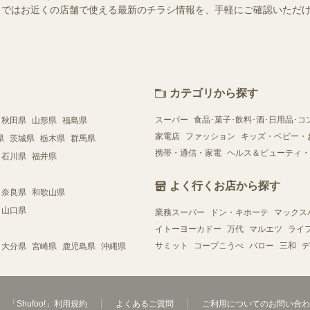
ュフー）ではお近くの店舗で使える最新のチラシ情報を、手軽にご確認いた
カテゴリから探す
スーパー
食品･菓子･飲料･酒･日用品･コ
秋田県
山形県
福島県
家電店
ファッション
キッズ・ベビー・
県
茨城県
栃木県
群馬県
携帯・通信・家電
ヘルス＆ビューティ・
石川県
福井県
よく行くお店から探す
奈良県
和歌山県
山口県
業務スーパー
ドン・キホーテ
マックス
イトーヨーカドー
万代
マルエツ
ライ
サミット
コープこうべ
バロー
三和
デ
大分県
宮崎県
鹿児島県
沖縄県
「Shufoo!」利用規約
よくあるご質問
ご利用についてのお問い合わ