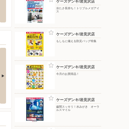
ケーズデンキ/岩見沢店
店
シュープラザ/タウンプラザ岩見沢大和店
ツルハ
冷たさ長持ち！トリプルメガアイ
ス
市二条東12-3-1
〒068-0851 北海道岩見沢市大和1条8-3-3
〒068-
ケーズデンキ/岩見沢店
もしもに備える防災バッグ特集
ケーズデンキ/岩見沢店
今月のお買得品！
穂店
ケーズデンキ/月寒店
ケーズ
穂1条3-1-15
〒062-0055 札幌市豊平区月寒東5条13-3-1
〒061-
ケーズデンキ/岩見沢店
歯間スッキリ！水みがき オーラ
ルスマイル