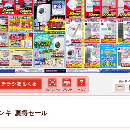
表示サ
ンキ_夏得セール