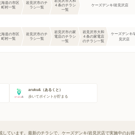
岩見沢市大和
北海道の市区
岩見沢市のチ
４条のチラシ
ケーズデンキ/岩見沢店
町村一覧
ラシ一覧
一覧
岩見沢市の家
岩見沢市大和
ケーズデンキ/
北海道の市区
岩見沢市のチ
電店のチラシ
４条の家電店
町村一覧
ラシ一覧
見沢店
一覧
のチラシ一覧
aruku&（あるくと）
歩いてポイントが貯まる
載しています。最新のチラシで、ケーズデンキ/岩見沢店で実施中のお