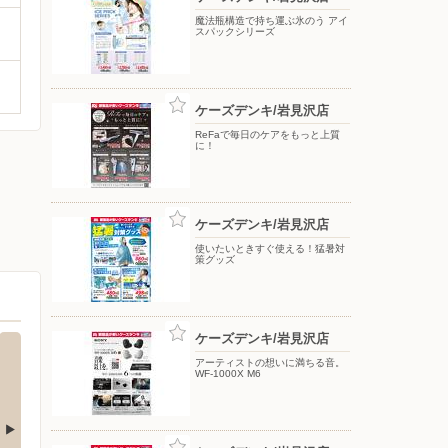
魔法瓶構造で持ち運ぶ氷のう アイ
スパックシリーズ
ケーズデンキ/岩見沢店
ReFaで毎日のケアをもっと上質
に！
ケーズデンキ/岩見沢店
使いたいときすぐ使える！猛暑対
策グッズ
ケーズデンキ/岩見沢店
アーティストの想いに満ちる音。
WF-1000X M6