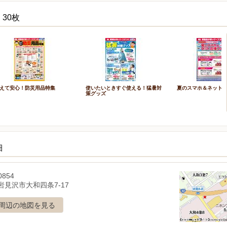
30枚
えて安心！防災用品特集
使いたいときすぐ使える！猛暑対
夏のスマホ＆ネット
策グッズ
細
0854
岩見沢市大和四条7-17
周辺の地図を見る