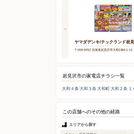
ヤマダデンキ/テックランド岩
〒068-0852 北海道岩見沢市大和2条8-1-13
岩見沢市の家電店チラシ一覧
大和４条
大和３条
大和町
大和２条
１
この店舗へのその他の経路
エリアから探す