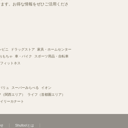
だけます。お得な情報をぜひご活用くださ
ンビニ
ドラッグストア
家具・ホームセンター
おもちゃ
車・バイク
スポーツ用品・自転車
フィットネス
バリュ
スーパーみらべる
イオン
フ（関西エリア）
ライフ（首都圏エリア）
イリーカナート
せ
Shufoo!とは