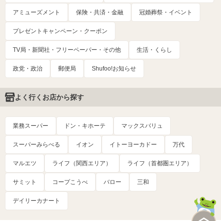
アミューズメント
保険・共済・金融
冠婚葬祭・イベント
プレゼントキャンペーン・クーポン
TV局・新聞社・フリーペーパー・その他
生活・くらし
政党・政治
郵便局
Shufoo!お知らせ
よく行くお店から探す
業務スーパー
ドン・キホーテ
マックスバリュ
スーパーみらべる
イオン
イトーヨーカドー
万代
マルエツ
ライフ（関西エリア）
ライフ（首都圏エリア）
サミット
コープこうべ
バロー
三和
デイリーカナート