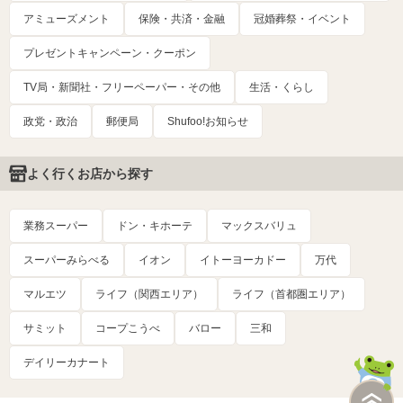
アミューズメント
保険・共済・金融
冠婚葬祭・イベント
プレゼントキャンペーン・クーポン
TV局・新聞社・フリーペーパー・その他
生活・くらし
政党・政治
郵便局
Shufoo!お知らせ
よく行くお店から探す
業務スーパー
ドン・キホーテ
マックスバリュ
スーパーみらべる
イオン
イトーヨーカドー
万代
マルエツ
ライフ（関西エリア）
ライフ（首都圏エリア）
サミット
コープこうべ
バロー
三和
デイリーカナート