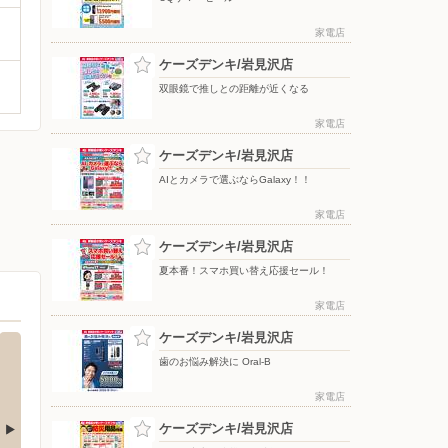
家電店
ケーズデンキ/岩見沢店
双眼鏡で推しとの距離が近くなる
家電店
ケーズデンキ/岩見沢店
AIとカメラで選ぶならGalaxy！！
家電店
ケーズデンキ/岩見沢店
夏本番！スマホ買い替え応援セール！
家電店
ケーズデンキ/岩見沢店
歯のお悩み解決に Oral-B
家電店
ケーズデンキ/岩見沢店