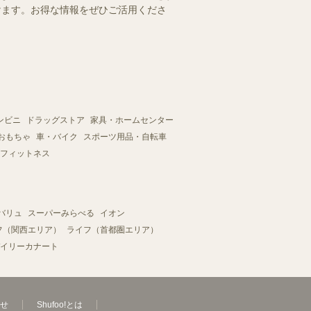
だけます。お得な情報をぜひご活用くださ
ンビニ
ドラッグストア
家具・ホームセンター
おもちゃ
車・バイク
スポーツ用品・自転車
フィットネス
バリュ
スーパーみらべる
イオン
フ（関西エリア）
ライフ（首都圏エリア）
イリーカナート
せ
Shufoo!とは