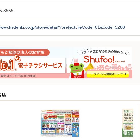
5-8555
/www.ksdenki.co.jp/store/detail/?prefectureCode=01&code=5288
お店