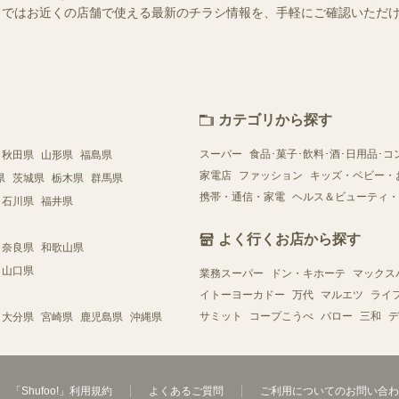
ュフー）ではお近くの店舗で使える最新のチラシ情報を、手軽にご確認いた
カテゴリから探す
スーパー
食品･菓子･飲料･酒･日用品･コ
秋田県
山形県
福島県
家電店
ファッション
キッズ・ベビー・
県
茨城県
栃木県
群馬県
携帯・通信・家電
ヘルス＆ビューティ・
石川県
福井県
よく行くお店から探す
奈良県
和歌山県
山口県
業務スーパー
ドン・キホーテ
マックス
イトーヨーカドー
万代
マルエツ
ライ
サミット
コープこうべ
バロー
三和
デ
大分県
宮崎県
鹿児島県
沖縄県
「Shufoo!」利用規約
よくあるご質問
ご利用についてのお問い合わ