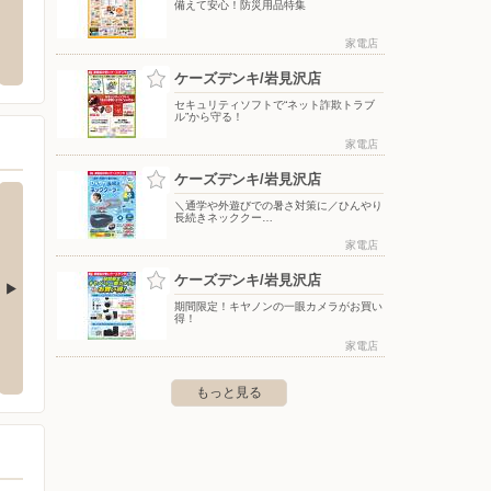
備えて安心！防災用品特集
）ヘルシー・糖質と塩
バースデイ/千歳店
DCM
食サイト
家電店
〒066-0076 北海道千歳市あずさ3-14-1
〒068-0
ケーズデンキ/岩見沢店
セキュリティソフトで“ネット詐欺トラブ
ル”から守る！
家電店
ケーズデンキ/岩見沢店
＼通学や外遊びでの暑さ対策に／ひんやり
長続きネッククー…
家電店
ケーズデンキ/岩見沢店
期間限定！キヤノンの一眼カメラがお買い
得！
穂店
ケーズデンキ/月寒店
ケーズ
家電店
穂1条3-1-15
〒062-0055 札幌市豊平区月寒東5条13-3-1
〒061-
もっと見る