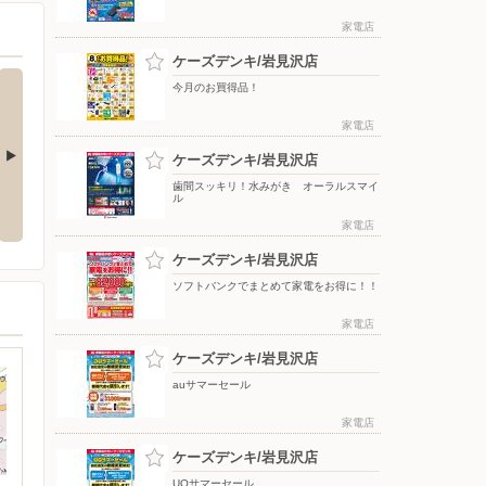
家電店
ケーズデンキ/岩見沢店
今月のお買得品！
家電店
ケーズデンキ/岩見沢店
歯間スッキリ！水みがき オーラルスマイ
をもっと上質
アーティストの想いに満ちる音。
冷たさ長持ち！トリプルメガアイ
ル
WF-1000X M6
ス
家電店
ケーズデンキ/岩見沢店
ソフトバンクでまとめて家電をお得に！！
家電店
ケーズデンキ/岩見沢店
auサマーセール
家電店
ケーズデンキ/岩見沢店
UQサマーセール