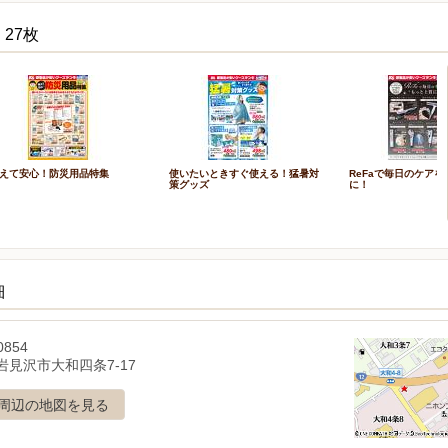
27枚
えて安心！防災用品特集
使いたいときすぐ使える！猛暑対
ReFaで毎日のケア
策グッズ
に！
細
0854
岩見沢市大和四条7-17
周辺の地図を見る