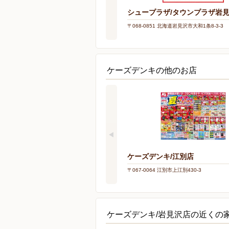
シュープラザ/タウンプラザ岩
〒068-0851 北海道岩見沢市大和1条8-3-3
ケーズデンキの他のお店
ケーズデンキ/江別店
〒067-0064 江別市上江別430-3
ケーズデンキ/岩見沢店の近くの