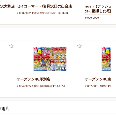
見沢大和店
セイコーマート/岩見沢日の出台店
nosh（ナッシュ
分に配慮した宅配
〒068-0822 北海道岩見沢市日の出台7-3-23
〒000-0000
ケーズデンキ/厚別店
ケーズデンキ/東苗
〒004-0005 札幌市厚別区厚別東5条8-7-1
〒007-0801 札幌市東区東苗
家電店