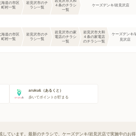
岩見沢市大和
北海道の市区
岩見沢市のチ
４条のチラシ
ケーズデンキ/岩見沢店
町村一覧
ラシ一覧
一覧
岩見沢市の家
岩見沢市大和
ケーズデンキ/
北海道の市区
岩見沢市のチ
電店のチラシ
４条の家電店
町村一覧
ラシ一覧
見沢店
一覧
のチラシ一覧
aruku&（あるくと）
歩いてポイントが貯まる
載しています。最新のチラシで、ケーズデンキ/岩見沢店で実施中のお