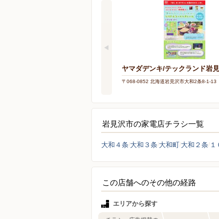
ヤマダデンキ/テックランド岩
〒068-0852 北海道岩見沢市大和2条8-1-13
岩見沢市の家電店チラシ一覧
大和４条
大和３条
大和町
大和２条
１
この店舗へのその他の経路
エリアから探す