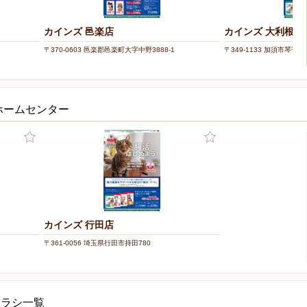
カインズ 邑楽店
カインズ 大利根店
〒370-0603 邑楽郡邑楽町大字中野3888-1
〒349-1133 加須市琴寄70
ホームセンター
カインズ 行田店
〒361-0056 埼玉県行田市持田780
チラシ一覧