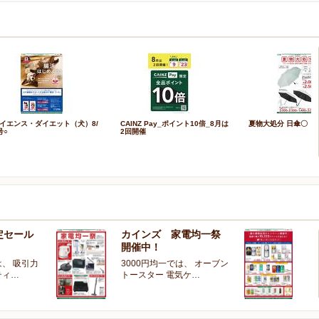
イエンス・ダイエット（犬）8/
CAINZ Pay_ポイント10倍_8月は
夏物大処分 日傘〇
号○
2回開催
定セール
カインズ 家電均一祭
夏
開催中！
ー
、 吸引力
3000円均一では、 オーブン
夏
ティ…
トースター 電気ケ…
開