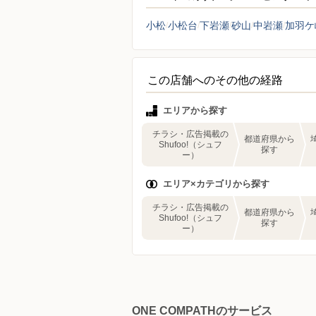
小松
小松台
下岩瀬
砂山
中岩瀬
加羽ケ
この店舗へのその他の経路
エリアから探す
チラシ・広告掲載の
都道府県から
Shufoo!（シュフ
探す
ー）
エリア×カテゴリから探す
チラシ・広告掲載の
都道府県から
Shufoo!（シュフ
探す
ー）
ONE COMPATHのサービス