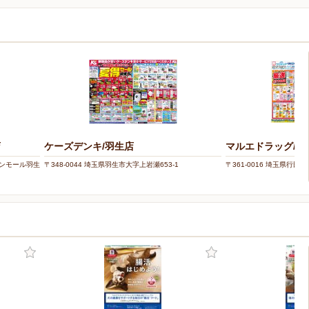
店
ケーズデンキ/羽生店
マルエドラッグ/行
イオンモール羽生
〒348-0044 埼玉県羽生市大字上岩瀬653-1
〒361-0016 埼玉県行田市