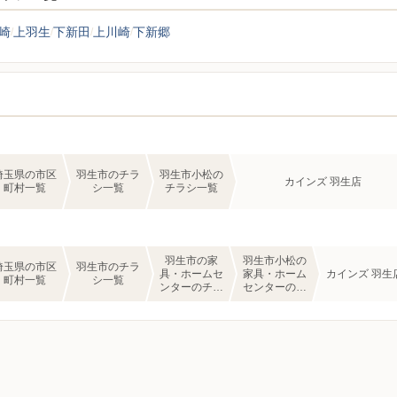
崎
上羽生
下新田
上川崎
下新郷
埼玉県の市区
羽生市のチラ
羽生市小松の
カインズ 羽生店
町村一覧
シ一覧
チラシ一覧
羽生市の家
羽生市小松の
埼玉県の市区
羽生市のチラ
具・ホームセ
家具・ホーム
カインズ 羽生
町村一覧
シ一覧
ンターのチラ
センターのチ
シ一覧
ラシ一覧