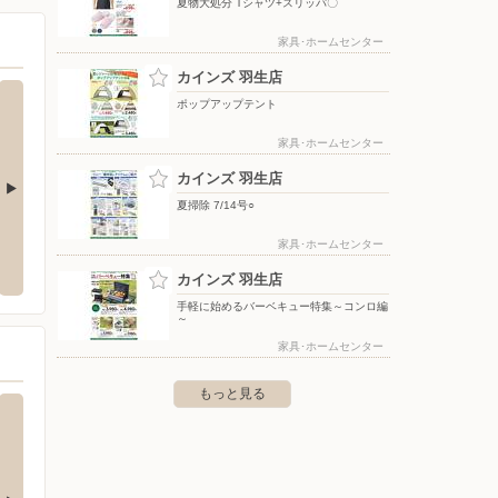
夏物大処分 Tシャツ+スリッパ〇
家具･ホームセンター
カインズ 羽生店
ポップアップテント
家具･ホームセンター
カインズ 羽生店
夏掃除 7/14号○
田藤原店
ヤマダデンキ/テックランド行田店
クスリ
家具･ホームセンター
藤原町2-1-4
〒361-0022 埼玉県行田市桜町1-10-27
〒348-
カインズ 羽生店
手軽に始めるバーベキュー特集～コンロ編
～
家具･ホームセンター
もっと見る