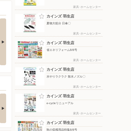
家具･ホームセンター
カインズ 羽生店
夏物大処分 日傘〇
家具･ホームセンター
カインズ 羽生店
省エネリフォーム8/8号
夏物大処分 ポップアップテント
水やりラクラク 散水ノズル〇
+水物〇
家具･ホームセンター
カインズ 羽生店
水やりラクラク 散水ノズル〇
家具･ホームセンター
の酒類合同キャンペ
カインズ 羽生店
ン
e-cycleリニューアル
の酒類合同キャンペーン
催中！ 抽選で最大…
家具･ホームセンター
カインズ 羽生店
秋の収穫用品特集8/8号