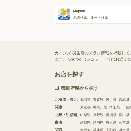
Mapion
地図検索、ルート検索
カインズ 羽生店のチラシ情報を掲載して
ます。 Shufoo!（シュフー）では
お店を探す
都道府県から探す
北海道・東北
北海道
青森県
岩手県
宮城県
関東
東京都
神奈川県
埼玉県
千葉
北陸・甲信越
山梨県
長野県
新潟県
富山県
東海
愛知県
静岡県
岐阜県
三重県
関西
大阪府
兵庫県
京都府
滋賀県