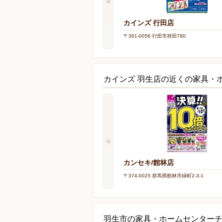
カインズ 行田店
〒361-0056 行田市持田780
カインズ 羽生店の近くの家具・
カンセキ/館林店
〒374-0025 群馬県館林市緑町2-3-1
羽生市の家具・ホームセンター