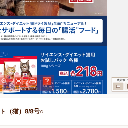
表示サ
（猫）8/8号○