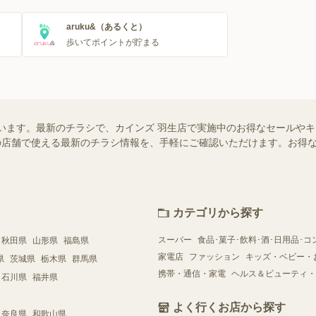
aruku&（あるくと）
歩いてポイントが貯まる
います。最新のチラシで、カインズ 羽生店で実施中のお得なセールや
お近くの店舗で使える最新のチラシ情報を、手軽にご確認いただけます。お
カテゴリから探す
スーパー
食品･菓子･飲料･酒･日用品･コ
秋田県
山形県
福島県
家電店
ファッション
キッズ・ベビー・
県
茨城県
栃木県
群馬県
携帯・通信・家電
ヘルス＆ビューティ・
石川県
福井県
よく行くお店から探す
奈良県
和歌山県