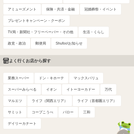
アミューズメント
保険・共済・金融
冠婚葬祭・イベント
プレゼントキャンペーン・クーポン
TV局・新聞社・フリーペーパー・その他
生活・くらし
政党・政治
郵便局
Shufoo!お知らせ
よく行くお店から探す
業務スーパー
ドン・キホーテ
マックスバリュ
スーパーみらべる
イオン
イトーヨーカドー
万代
マルエツ
ライフ（関西エリア）
ライフ（首都圏エリア）
サミット
コープこうべ
バロー
三和
デイリーカナート