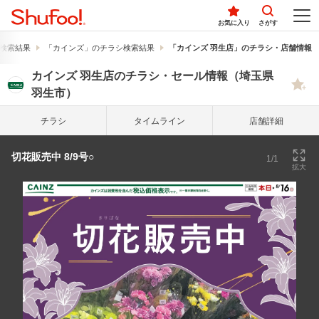
お気に入り
さがす
検索結果
「カインズ」のチラシ検索結果
「カインズ 羽生店」のチラシ・店舗情報
カインズ 羽生店のチラシ・セール情報（埼玉県
羽生市）
チラシ
タイム
ライン
店舗詳細
切花販売中 8/9号○
1/1
拡大