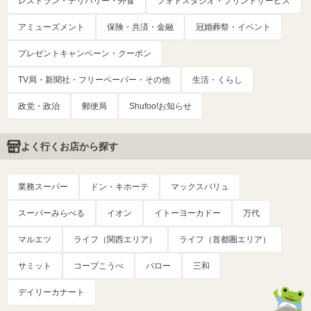
レストラン・デリバリー・外食
フォトスタジオ・プリントサービス
アミューズメント
保険・共済・金融
冠婚葬祭・イベント
プレゼントキャンペーン・クーポン
TV局・新聞社・フリーペーパー・その他
生活・くらし
政党・政治
郵便局
Shufoo!お知らせ
よく行くお店から探す
業務スーパー
ドン・キホーテ
マックスバリュ
スーパーみらべる
イオン
イトーヨーカドー
万代
マルエツ
ライフ（関西エリア）
ライフ（首都圏エリア）
サミット
コープこうべ
バロー
三和
デイリーカナート