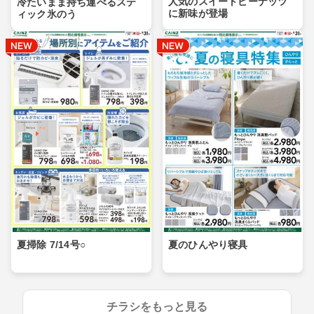
人気のスイートピーナッツ
冷たいまま持ち運べるステ
に新味が登場
ィック氷のう
夏掃除 7/14号○
夏のひんやり寝具
チラシをもっと見る