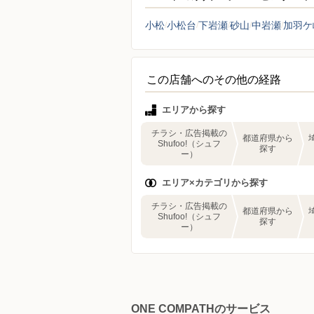
小松
小松台
下岩瀬
砂山
中岩瀬
加羽ケ
この店舗へのその他の経路
エリアから探す
チラシ・広告掲載の
都道府県から
Shufoo!（シュフ
探す
ー）
エリア×カテゴリから探す
チラシ・広告掲載の
都道府県から
Shufoo!（シュフ
探す
ー）
ONE COMPATHのサービス