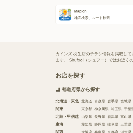
Mapion
地図検索、ルート検索
カインズ 羽生店のチラシ情報を掲載して
ます。 Shufoo!（シュフー）では
お店を探す
都道府県から探す
北海道・東北
北海道
青森県
岩手県
宮城県
関東
東京都
神奈川県
埼玉県
千葉
北陸・甲信越
山梨県
長野県
新潟県
富山県
東海
愛知県
静岡県
岐阜県
三重県
関西
大阪府
兵庫県
京都府
滋賀県