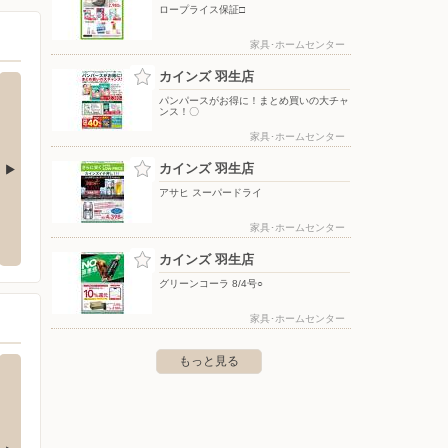
ロープライス保証□
家具･ホームセンター
カインズ 羽生店
パンパースがお得に！まとめ買いの大チャ
ンス！〇
家具･ホームセンター
カインズ 羽生店
アサヒ スーパードライ
ウエルシア/加須店
ＡＭＥ
家具･ホームセンター
ール羽
持田780
〒347-0068 埼玉県加須市大門町20-58 ｶﾀｸﾗﾊﾟｰｸ内
〒348-
カインズ 羽生店
1F
グリーンコーラ 8/4号○
家具･ホームセンター
もっと見る