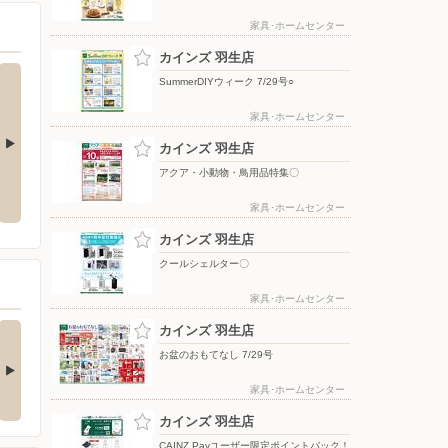
家具･ホームセンター
カインズ 羽生店
SummerDIYウィーク 7/29号○
家具･ホームセンター
カインズ 羽生店
アクア・小動物・鳥用品特集〇
夏のひんやり寝具
ポップアップテント
家具･ホームセンター
カインズ 羽生店
クールシェルター〇
家具･ホームセンター
の酒類合同キャンペ
カインズ 羽生店
ン
お盆のおもてなし 7/29号
の酒類合同キャンペーン
催中！ 抽選で最大…
家具･ホームセンター
カインズ 羽生店
CAINZ Payユーザー限定ポイントバック！