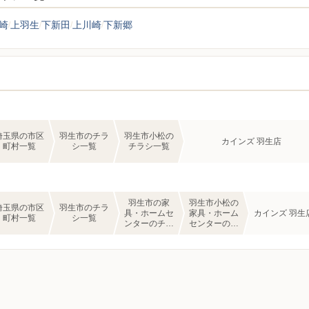
崎
上羽生
下新田
上川崎
下新郷
埼玉県の市区
羽生市のチラ
羽生市小松の
カインズ 羽生店
町村一覧
シ一覧
チラシ一覧
羽生市の家
羽生市小松の
埼玉県の市区
羽生市のチラ
具・ホームセ
家具・ホーム
カインズ 羽生
町村一覧
シ一覧
ンターのチラ
センターのチ
シ一覧
ラシ一覧