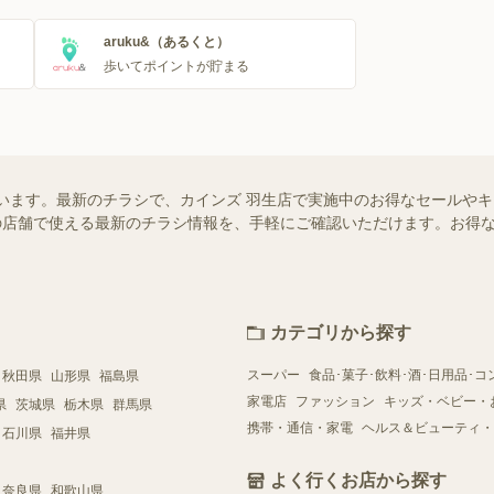
aruku&（あるくと）
歩いてポイントが貯まる
います。最新のチラシで、カインズ 羽生店で実施中のお得なセールや
お近くの店舗で使える最新のチラシ情報を、手軽にご確認いただけます。お
カテゴリから探す
スーパー
食品･菓子･飲料･酒･日用品･コ
秋田県
山形県
福島県
家電店
ファッション
キッズ・ベビー・
県
茨城県
栃木県
群馬県
携帯・通信・家電
ヘルス＆ビューティ・
石川県
福井県
よく行くお店から探す
奈良県
和歌山県