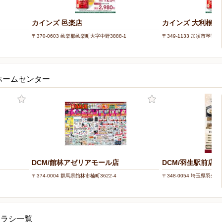
カインズ 邑楽店
カインズ 大利根店
〒370-0603 邑楽郡邑楽町大字中野3888-1
〒349-1133 加須市琴寄70
ホームセンター
DCM/館林アゼリアモール店
DCM/羽生駅前店
〒374-0004 群馬県館林市楠町3622-4
〒348-0054 埼玉県羽生市西
チラシ一覧