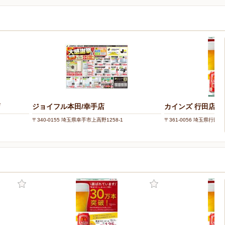
店
ジョイフル本田/幸手店
カインズ 行田店
〒340-0155 埼玉県幸手市上高野1258-1
〒361-0056 埼玉県行田市