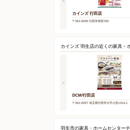
カインズ 行田店
〒361-0056 行田市持田780
カインズ 羽生店の近くの家具・
DCM/行田店
〒361-0007 埼玉県行田市大字小見1314-1
羽生市の家具・ホームセンター