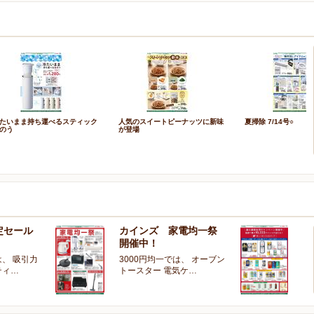
たいまま持ち運べるスティック
人気のスイートピーナッツに新味
夏掃除 7/14号○
のう
が登場
定セール
カインズ 家電均一祭
夏
開催中！
ー
、 吸引力
3000円均一では、 オーブン
夏
ティ…
トースター 電気ケ…
開