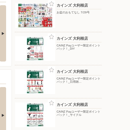
カインズ 大利根店
お盆のおもてなし 7/29号
カインズ 大利根店
崎店
ブルックス/コーヒー通販（埼玉エリア）
ヤマダデ
CAINZ Payユーザー限定ポイント
バック！_DIY
シ久喜
崎1-17-5
〒000-0000
〒346-
ームサシ
カインズ 大利根店
CAINZ Payユーザー限定ポイント
バック！_日用雑…
カインズ 大利根店
CAINZ Payユーザー限定ポイント
バック！_サイクル
ベイシア/上尾平塚店
ベイシ