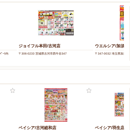
ジョイフル本田/古河店
ウエルシア/加須花
ﾊﾟｰｸ内
〒306-0233 茨城県古河市西牛谷347
〒347-0032 埼玉県加須市花
ベイシア/古河総和店
ベイシア/羽生店