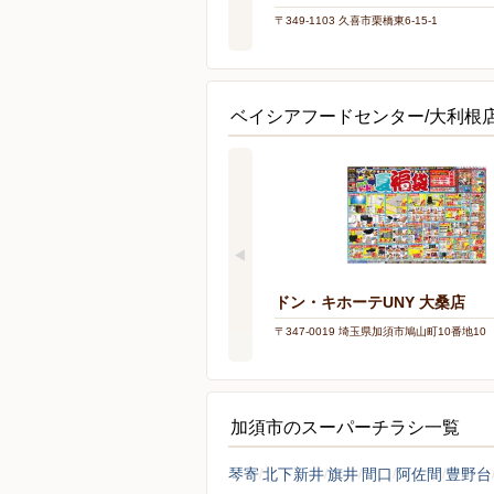
〒349-1103 久喜市栗橋東6-15-1
ベイシアフードセンター/大利根
ドン・キホーテUNY 大桑店
〒347-0019 埼玉県加須市鳩山町10番地10
加須市のスーパーチラシ一覧
琴寄
北下新井
旗井
間口
阿佐間
豊野台