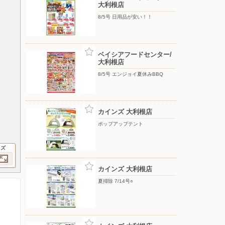
大利根店
8/5号 日用品が安い！！
ベイシアフードセンター/
大利根店
8/5号 エンジョイ夏休みBBQ
カインズ 大利根店
ポップアップテント
イズ
カインズ 大利根店
夏掃除 7/14号○