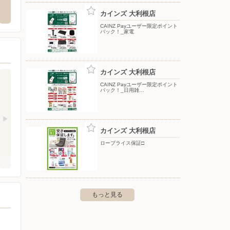
岩瀬700
〒362-0011 上尾市大字平塚2518-1
〒361-0
カインズ 大利根店
CAINZ Payユーザー限定ポイント
バック！_家電
カインズ 大利根店
CAINZ Payユーザー限定ポイント
バック！_日用雑…
カインズ 大利根店
ロープライス保証□
もっと見る