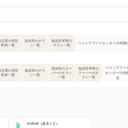
埼玉県の市区
加須市のチラ
加須市琴寄の
ベイシアフードセンター/大利根
町村一覧
シ一覧
チラシ一覧
ベイシアフー
加須市のスー
加須市琴寄の
埼玉県の市区
加須市のチラ
パーのチラシ
スーパーのチ
センター/大利
町村一覧
シ一覧
一覧
ラシ一覧
店
aruku&（あるくと）