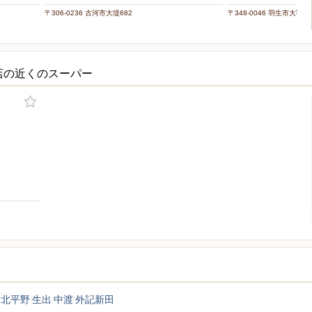
〒306-0236 古河市大堤682
〒348-0046 羽生市大字中
店の近くのスーパー
北平野
生出
中渡
外記新田