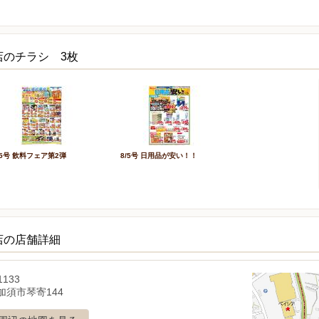
店のチラシ 3枚
/5号 飲料フェア第2弾
8/5号 日用品が安い！！
店の店舗詳細
1133
加須市琴寄144