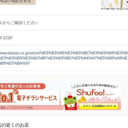
周辺の地図を見る
RLからご確認ください
8-2220
://www.beisia.co.jp/store/%E3%83%95%E3%83%BC%E3%83%89%E3%8
%E3%83%B3%E3%82%BF%E3%83%BC%E5%A4%A7%E5%88%A9%E
%B9%E5%BA%97
店の近くのお店