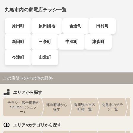
丸亀市内の家電店チラシ一覧
原田町
原田団地
金倉町
田村町
新田町
三条町
中津町
津森町
今津町
山北町
この店舗へのその他の経路
エリアから探す
チラシ・広告掲載の
都道府県から
香川県の市区
丸亀市のチラ
Shufoo!（シュフ
探す
町村一覧
シ一覧
ー）
エリア×カテゴリから探す