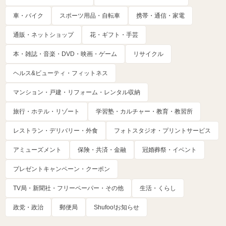
車・バイク
スポーツ用品・自転車
携帯・通信・家電
通販・ネットショップ
花・ギフト・手芸
本・雑誌・音楽・DVD・映画・ゲーム
リサイクル
ヘルス&ビューティ・フィットネス
マンション・戸建・リフォーム・レンタル収納
旅行・ホテル・リゾート
学習塾・カルチャー・教育・教習所
レストラン・デリバリー・外食
フォトスタジオ・プリントサービス
アミューズメント
保険・共済・金融
冠婚葬祭・イベント
プレゼントキャンペーン・クーポン
TV局・新聞社・フリーペーパー・その他
生活・くらし
政党・政治
郵便局
Shufoo!お知らせ