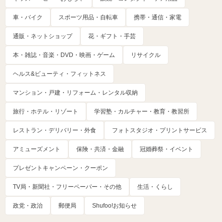
車・バイク
スポーツ用品・自転車
携帯・通信・家電
通販・ネットショップ
花・ギフト・手芸
本・雑誌・音楽・DVD・映画・ゲーム
リサイクル
ヘルス&ビューティ・フィットネス
マンション・戸建・リフォーム・レンタル収納
旅行・ホテル・リゾート
学習塾・カルチャー・教育・教習所
レストラン・デリバリー・外食
フォトスタジオ・プリントサービス
アミューズメント
保険・共済・金融
冠婚葬祭・イベント
プレゼントキャンペーン・クーポン
TV局・新聞社・フリーペーパー・その他
生活・くらし
政党・政治
郵便局
Shufoo!お知らせ