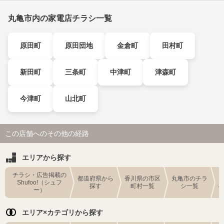
丸亀市内の家電店チラシ一覧
原田町
原田団地
金倉町
田村町
新田町
三条町
中津町
津森町
今津町
山北町
この店舗へのその他の経路
エリアから探す
チラシ・広告掲載の
都道府県から
香川県の市区
丸亀市のチラ
Shufoo!（シュフ
探す
町村一覧
シ一覧
ー）
エリア×カテゴリから探す