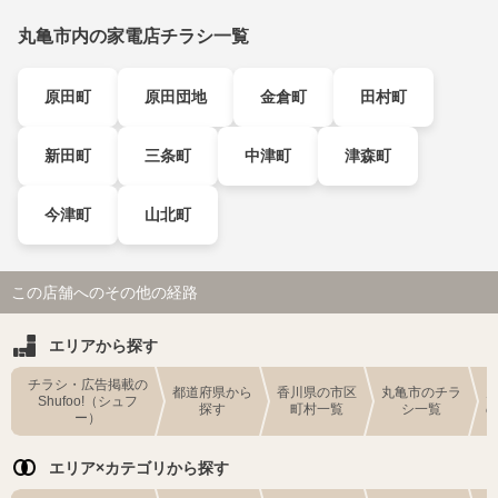
丸亀市内の家電店チラシ一覧
原田町
原田団地
金倉町
田村町
新田町
三条町
中津町
津森町
今津町
山北町
この店舗へのその他の経路
エリアから探す
チラシ・広告掲載の
都道府県から
香川県の市区
丸亀市のチラ
Shufoo!（シュフ
探す
町村一覧
シ一覧
ー）
エリア×カテゴリから探す