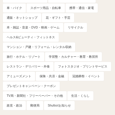
車・バイク
スポーツ用品・自転車
携帯・通信・家電
通販・ネットショップ
花・ギフト・手芸
本・雑誌・音楽・DVD・映画・ゲーム
リサイクル
ヘルス&ビューティ・フィットネス
マンション・戸建・リフォーム・レンタル収納
旅行・ホテル・リゾート
学習塾・カルチャー・教育・教習所
レストラン・デリバリー・外食
フォトスタジオ・プリントサービス
アミューズメント
保険・共済・金融
冠婚葬祭・イベント
プレゼントキャンペーン・クーポン
TV局・新聞社・フリーペーパー・その他
生活・くらし
政党・政治
郵便局
Shufoo!お知らせ