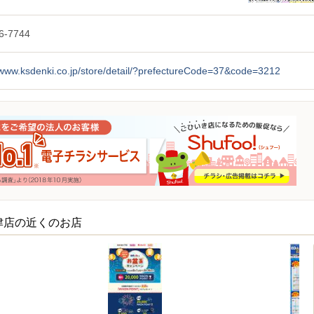
6-7744
/www.ksdenki.co.jp/store/detail/?prefectureCode=37&code=3212
津店の近くのお店