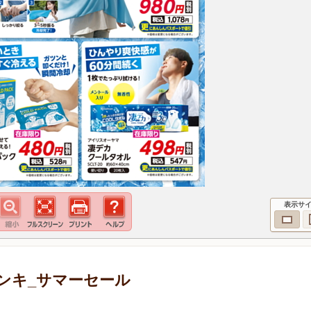
表示サ
ンキ_サマーセール