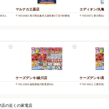
マルナカ土器店
エディオン/丸亀店
53-1
〒763-0082 香川県丸亀市土器町東4丁目788番地
〒763-0071 香川県丸亀
ケーズデンキ/綾川店
ケーズデンキ/高瀬
〒761-2304 綾歌郡綾川町萱原541
〒767-0011 三豊市高瀬町
津店の近くの家電店