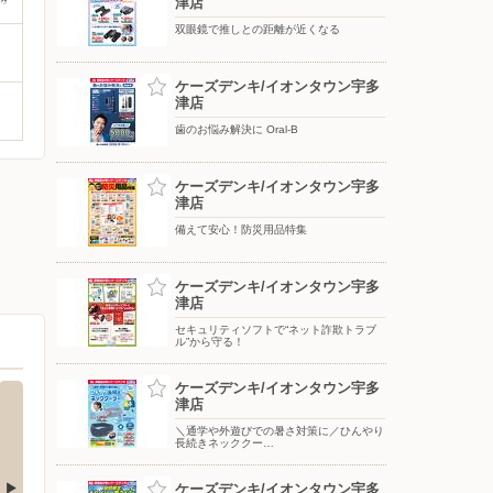
津店
双眼鏡で推しとの距離が近くなる
ケーズデンキ/イオンタウン宇多
津店
歯のお悩み解決に Oral-B
ケーズデンキ/イオンタウン宇多
津店
備えて安心！防災用品特集
ケーズデンキ/イオンタウン宇多
津店
セキュリティソフトで“ネット詐欺トラブ
ル”から守る！
ケーズデンキ/イオンタウン宇多
津店
＼通学や外遊びでの暑さ対策に／ひんやり
長続きネッククー…
ケーズデンキ/イオンタウン宇多