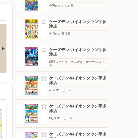
今週のおすすめ品
ケーズデンキ/イオンタウン宇多
津店
今月のお買得品！
ケーズデンキ/イオンタウン宇多
津店
をもっと上質
アーティストの想いに満ちる音。
冷たさ長持ち！トリプルメガアイ
WF-1000X M6
ス
歯間スッキリ！水みがき オーラルスマイ
ル
ケーズデンキ/イオンタウン宇多
津店
auサマーセール
ケーズデンキ/イオンタウン宇多
津店
UQサマーセール
ケーズデンキ/イオンタウン宇多