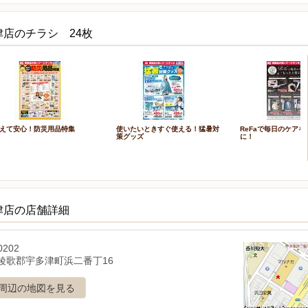
津店のチラシ 24枚
えて安心！防災用品特集
使いたいときすぐ使える！猛暑対
ReFaで毎日のケア
策グッズ
に！
津店の店舗詳細
0202
綾歌郡宇多津町浜二番丁16
周辺の地図を見る