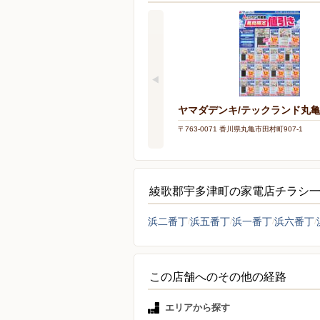
ヤマダデンキ/テックランド丸
〒763-0071 香川県丸亀市田村町907-1
綾歌郡宇多津町の家電店チラシ
浜二番丁
浜五番丁
浜一番丁
浜六番丁
この店舗へのその他の経路
エリアから探す