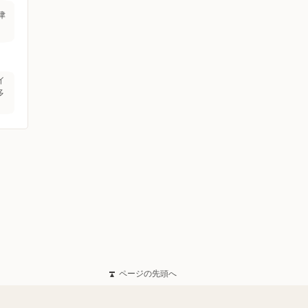
津
イ
多
ページの先頭へ