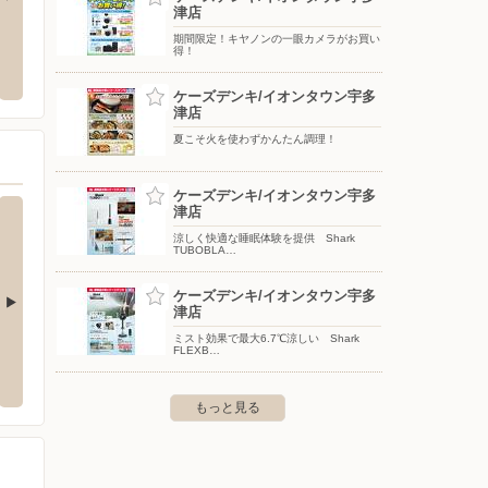
津店
タマホーム/丸亀営業所
期間限定！キヤノンの一眼カメラがお買い
エース
得！
市田村町字平池883
〒763-0071 香川県丸亀市田村町791-1
〒763-0
ケーズデンキ/イオンタウン宇多
津店
夏こそ火を使わずかんたん調理！
ケーズデンキ/イオンタウン宇多
津店
涼しく快適な睡眠体験を提供 Shark
TUBOBLA…
ケーズデンキ/イオンタウン宇多
津店
ミスト効果で最大6.7℃涼しい Shark
店
ケーズデンキ/児島店
ケーズ
FLEXB…
下勝間1640
〒711-0912 倉敷市児島小川町3686-1
〒761-8
もっと見る