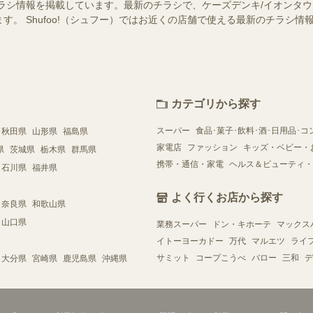
ラシ情報を掲載しています。最新のチラシで、ケーズデンキ/イオンタ
す。 Shufoo!（シュフー）ではお近くの店舗で使える最新のチラシ
カテゴリから探す
スーパー
食品･菓子･飲料･酒･日用品･コ
秋田県
山形県
福島県
家電店
ファッション
キッズ・ベビー・
県
茨城県
栃木県
群馬県
携帯・通信・家電
ヘルス＆ビューティ・
石川県
福井県
よく行くお店から探す
奈良県
和歌山県
山口県
業務スーパー
ドン・キホーテ
マックス
イトーヨーカドー
万代
マルエツ
ライ
サミット
コープこうべ
バロー
三和
デ
大分県
宮崎県
鹿児島県
沖縄県