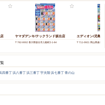
亀店
ヤマダデンキ/テックランド坂出店
エディオン/児島店
〒762-0002 香川県坂出市入船町2-1-64
〒711-0921 岡山県倉敷市
一覧
浜四番丁
浜八番丁
浜三番丁
宇夫階
浜七番丁
青の山