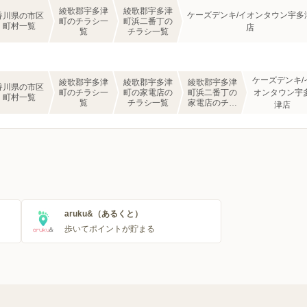
綾歌郡宇多津
綾歌郡宇多津
ケーズデンキ/イオンタウン宇多
香川県の市区
町のチラシ一
町浜二番丁の
町村一覧
店
覧
チラシ一覧
ケーズデンキ/
綾歌郡宇多津
綾歌郡宇多津
綾歌郡宇多津
香川県の市区
町のチラシ一
町の家電店の
町浜二番丁の
オンタウン宇
町村一覧
覧
チラシ一覧
家電店のチラ
津店
シ一覧
aruku&（あるくと）
歩いてポイントが貯まる