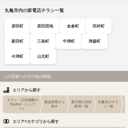
丸亀市内の家電店チラシ一覧
原田町
原田団地
金倉町
田村町
新田町
三条町
中津町
津森町
今津町
山北町
この店舗へのその他の経路
エリアから探す
チラシ・広告掲載の
都道府県から
香川県の市区
丸亀市のチラ
Shufoo!（シュフ
探す
町村一覧
シ一覧
ー）
エリア×カテゴリから探す