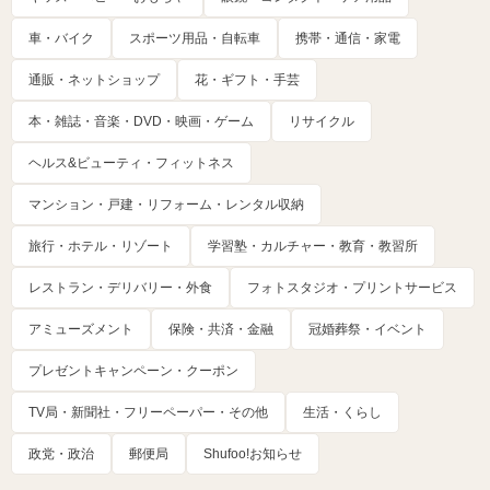
車・バイク
スポーツ用品・自転車
携帯・通信・家電
通販・ネットショップ
花・ギフト・手芸
本・雑誌・音楽・DVD・映画・ゲーム
リサイクル
ヘルス&ビューティ・フィットネス
マンション・戸建・リフォーム・レンタル収納
旅行・ホテル・リゾート
学習塾・カルチャー・教育・教習所
レストラン・デリバリー・外食
フォトスタジオ・プリントサービス
アミューズメント
保険・共済・金融
冠婚葬祭・イベント
プレゼントキャンペーン・クーポン
TV局・新聞社・フリーペーパー・その他
生活・くらし
政党・政治
郵便局
Shufoo!お知らせ