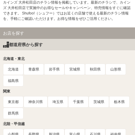
カインズ 大井松田店のチラシ情報を掲載しています。最新のチラシで、カイン
ズ 大井松田店で実施中のお得なセールやキャンペーン、特売情報をすぐに確認
できます。 Shufoo!（シュフー）ではお近くの店舗で使える最新のチラシ情報
を、手軽にご確認いただけます。お得な情報をぜひご活用ください。
お店を探す
都道府県から探す
北海道・東北
北海道
青森県
岩手県
宮城県
秋田県
山形県
福島県
関東
東京都
神奈川県
埼玉県
千葉県
茨城県
栃木県
群馬県
北陸・甲信越
山梨県
長野県
新潟県
富山県
石川県
福井県