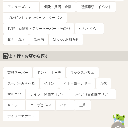
アミューズメント
保険・共済・金融
冠婚葬祭・イベント
プレゼントキャンペーン・クーポン
TV局・新聞社・フリーペーパー・その他
生活・くらし
政党・政治
郵便局
Shufoo!お知らせ
よく行くお店から探す
業務スーパー
ドン・キホーテ
マックスバリュ
スーパーみらべる
イオン
イトーヨーカドー
万代
マルエツ
ライフ（関西エリア）
ライフ（首都圏エリア）
サミット
コープこうべ
バロー
三和
デイリーカナート