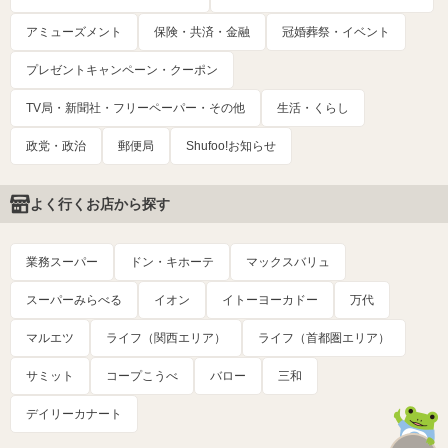
アミューズメント
保険・共済・金融
冠婚葬祭・イベント
プレゼントキャンペーン・クーポン
TV局・新聞社・フリーペーパー・その他
生活・くらし
政党・政治
郵便局
Shufoo!お知らせ
よく行くお店から探す
業務スーパー
ドン・キホーテ
マックスバリュ
スーパーみらべる
イオン
イトーヨーカドー
万代
マルエツ
ライフ（関西エリア）
ライフ（首都圏エリア）
サミット
コープこうべ
バロー
三和
デイリーカナート