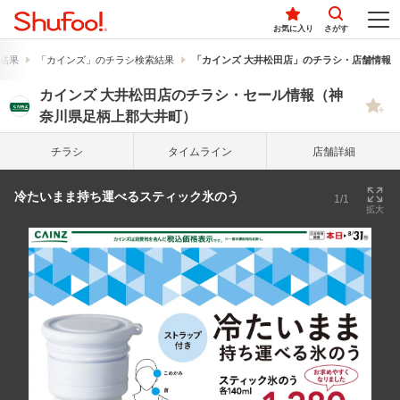
お気に入り
さがす
結果
「カインズ」のチラシ検索結果
「カインズ 大井松田店」のチラシ・店舗情報
カインズ 大井松田店のチラシ・セール情報（神
奈川県足柄上郡大井町）
チラシ
タイム
ライン
店舗詳細
冷たいまま持ち運べるスティック氷のう
1/1
拡大