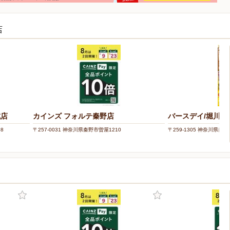
店
成店
カインズ フォルテ秦野店
バースデイ/堀川店
8
〒257-0031 神奈川県秦野市曽屋1210
〒259-1305 神奈川県秦