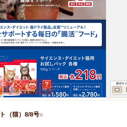
表示サ
（猫）8/8号○