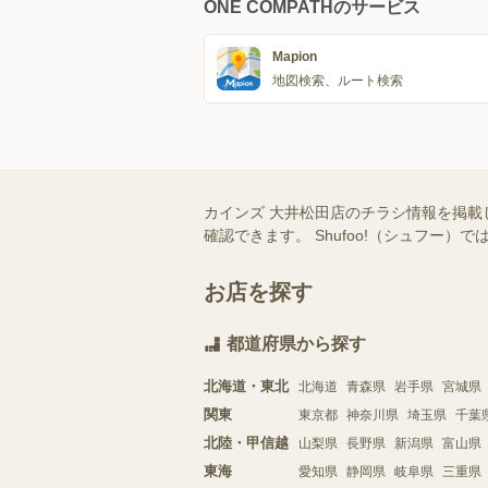
ONE COMPATHのサービス
Mapion
地図検索、ルート検索
カインズ 大井松田店のチラシ情報を掲載
確認できます。 Shufoo!（シュフ
お店を探す
都道府県から探す
北海道・東北
北海道
青森県
岩手県
宮城県
関東
東京都
神奈川県
埼玉県
千葉
北陸・甲信越
山梨県
長野県
新潟県
富山県
東海
愛知県
静岡県
岐阜県
三重県