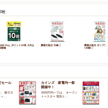
3枚
AINZ Pay_ポイント10倍_8月は
夏物大処分 日傘〇
夏物大処分 ポップア
回開催
+水物〇
定セール
カインズ 家電均一祭
夏
開催中！
ー
、 吸引力
3000円均一では、 オーブン
夏
ティ…
トースター 電気ケ…
開