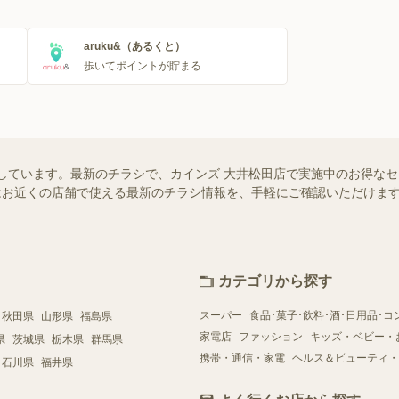
aruku&（あるくと）
歩いてポイントが貯まる
しています。最新のチラシで、カインズ 大井松田店で実施中のお得な
ー）ではお近くの店舗で使える最新のチラシ情報を、手軽にご確認いただけ
カテゴリから探す
スーパー
食品･菓子･飲料･酒･日用品･コ
秋田県
山形県
福島県
家電店
ファッション
キッズ・ベビー・
県
茨城県
栃木県
群馬県
携帯・通信・家電
ヘルス＆ビューティ・
石川県
福井県