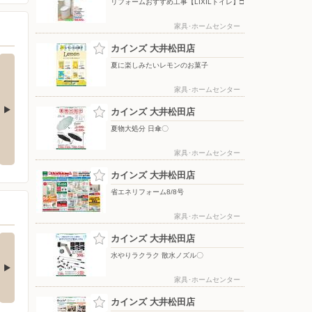
リフォームおすすめ工事【LIXILトイレ】□
家具･ホームセンター
カインズ 大井松田店
夏に楽しみたいレモンのお菓子
家具･ホームセンター
カインズ 大井松田店
夏物大処分 日傘〇
ップテント
水やりラクラク 散水ノズル〇
夏物大処分 移動式クーラー〇
家具･ホームセンター
カインズ 大井松田店
省エネリフォーム8/8号
家具･ホームセンター
の酒類合同キャンペ
カインズ 大井松田店
ン
水やりラクラク 散水ノズル〇
の酒類合同キャンペーン
催中！ 抽選で最大…
家具･ホームセンター
カインズ 大井松田店