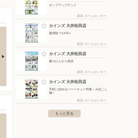
ポップアップテント
家具･ホームセンター
カインズ 大井松田店
夏掃除 7/14号○
家具･ホームセンター
カインズ 大井松田店
夏のひんやり寝具
買取専門いくらや/ヨークマート鴨宮店
バース
家具･ホームセンター
野市堀川字大畑143
〒250-0875 神奈川県小田原市南鴨宮3丁目35-28 ヨーク
〒250-
カインズ 大井松田店
マート鴨宮1階
手軽に始めるバーベキュー特集～火起こし
編～
家具･ホームセンター
もっと見る