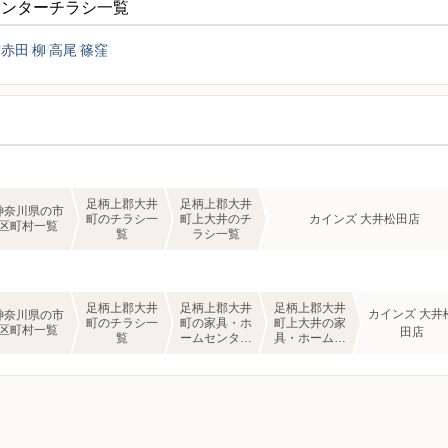
センターチラシ一覧
赤田
柳
高尾
篠窪
足柄上郡大井
足柄上郡大井
神奈川県の市
町のチラシ一
町上大井のチ
カインズ 大井松田店
区町村一覧
覧
ラシ一覧
足柄上郡大井
足柄上郡大井
足柄上郡大井
カインズ 大井
神奈川県の市
町のチラシ一
町の家具・ホ
町上大井の家
区町村一覧
田店
覧
ームセンター
具・ホームセ
のチラシ一覧
ンターのチラ
シ一覧