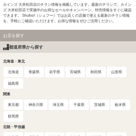
カインズ 大井松田店のチラシ情報を掲載しています。最新のチラシで、カイン
ズ 大井松田店で実施中のお得なセールやキャンペーン、特売情報をすぐに確認
できます。 Shufoo!（シュフー）ではお近くの店舗で使える最新のチラシ情報
を、手軽にご確認いただけます。お得な情報をぜひご活用ください。
お店を探す
都道府県から探す
北海道・東北
北海道
青森県
岩手県
宮城県
秋田県
山形県
福島県
関東
東京都
神奈川県
埼玉県
千葉県
茨城県
栃木県
群馬県
北陸・甲信越