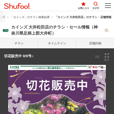
お気に入り
さがす
結果
「カインズ」のチラシ検索結果
「カインズ 大井松田店」のチラシ・店舗情報
カインズ 大井松田店のチラシ・セール情報（神
奈川県足柄上郡大井町）
チラシ
タイム
ライン
店舗詳細
切花販売中 8/9号○
1/1
拡大