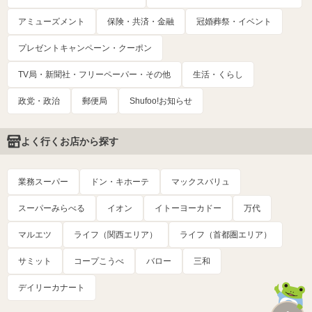
アミューズメント
保険・共済・金融
冠婚葬祭・イベント
プレゼントキャンペーン・クーポン
TV局・新聞社・フリーペーパー・その他
生活・くらし
政党・政治
郵便局
Shufoo!お知らせ
よく行くお店から探す
業務スーパー
ドン・キホーテ
マックスバリュ
スーパーみらべる
イオン
イトーヨーカドー
万代
マルエツ
ライフ（関西エリア）
ライフ（首都圏エリア）
サミット
コープこうべ
バロー
三和
デイリーカナート