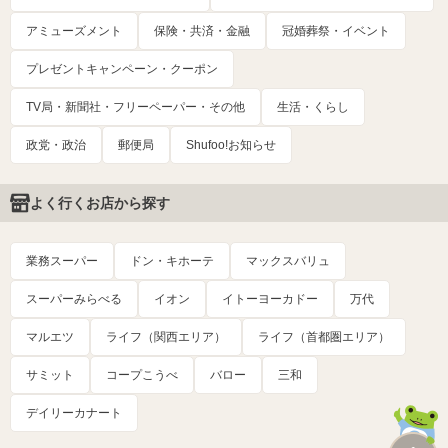
アミューズメント
保険・共済・金融
冠婚葬祭・イベント
プレゼントキャンペーン・クーポン
TV局・新聞社・フリーペーパー・その他
生活・くらし
政党・政治
郵便局
Shufoo!お知らせ
よく行くお店から探す
業務スーパー
ドン・キホーテ
マックスバリュ
スーパーみらべる
イオン
イトーヨーカドー
万代
マルエツ
ライフ（関西エリア）
ライフ（首都圏エリア）
サミット
コープこうべ
バロー
三和
デイリーカナート