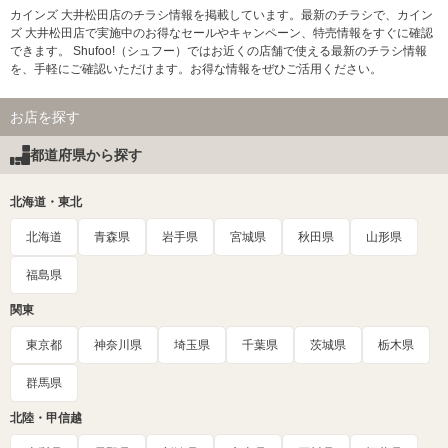
カインズ 大井松田店のチラシ情報を掲載しています。最新のチラシで、カイン
ズ 大井松田店で実施中のお得なセールやキャンペーン、特売情報をすぐに確認
できます。 Shufoo!（シュフー）ではお近くの店舗で使える最新のチラシ情報
を、手軽にご確認いただけます。お得な情報をぜひご活用ください。
お店を探す
都道府県から探す
北海道・東北
北海道
青森県
岩手県
宮城県
秋田県
山形県
福島県
関東
東京都
神奈川県
埼玉県
千葉県
茨城県
栃木県
群馬県
北陸・甲信越