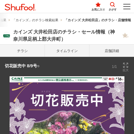
お気に入り
さがす
結果
「カインズ」のチラシ検索結果
「カインズ 大井松田店」のチラシ・店舗情報
カインズ 大井松田店のチラシ・セール情報（神
奈川県足柄上郡大井町）
チラシ
タイム
ライン
店舗詳細
切花販売中 8/9号○
1/1
拡大