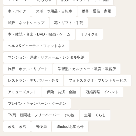
車・バイク
スポーツ用品・自転車
携帯・通信・家電
通販・ネットショップ
花・ギフト・手芸
本・雑誌・音楽・DVD・映画・ゲーム
リサイクル
ヘルス&ビューティ・フィットネス
マンション・戸建・リフォーム・レンタル収納
旅行・ホテル・リゾート
学習塾・カルチャー・教育・教習所
レストラン・デリバリー・外食
フォトスタジオ・プリントサービス
アミューズメント
保険・共済・金融
冠婚葬祭・イベント
プレゼントキャンペーン・クーポン
TV局・新聞社・フリーペーパー・その他
生活・くらし
政党・政治
郵便局
Shufoo!お知らせ