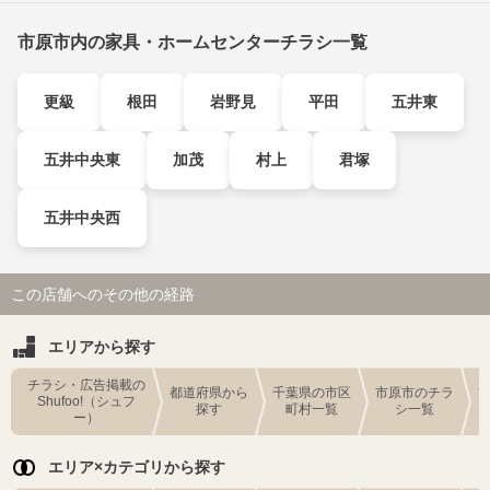
市原市内の家具・ホームセンターチラシ一覧
更級
根田
岩野見
平田
五井東
五井中央東
加茂
村上
君塚
五井中央西
この店舗へのその他の経路
エリアから探す
チラシ・広告掲載の
都道府県から
千葉県の市区
市原市のチラ
Shufoo!（シュフ
探す
町村一覧
シ一覧
ー）
エリア×カテゴリから探す