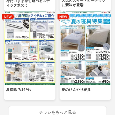
人気のスイートピーナッツ
冷たいまま持ち運べるステ
に新味が登場
ィック氷のう
夏掃除 7/14号○
夏のひんやり寝具
チラシをもっと見る