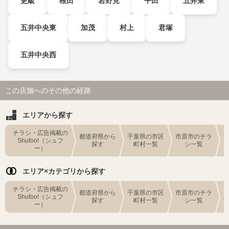
更級
根田
岩野見
平田
五井東
五井中央東
加茂
村上
君塚
五井中央西
この店舗へのその他の経路
エリアから探す
チラシ・広告掲載の
都道府県から
千葉県の市区
市原市のチラ
Shufoo!（シュフ
探す
町村一覧
シ一覧
ー）
エリア×カテゴリから探す
チラシ・広告掲載の
都道府県から
千葉県の市区
市原市のチラ
Shufoo!（シュフ
探す
町村一覧
シ一覧
ー）