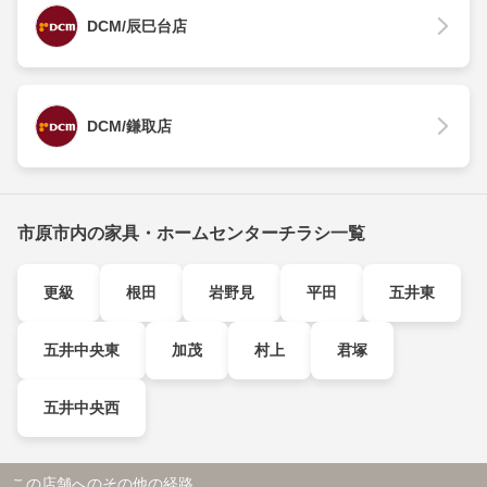
DCM/辰巳台店
DCM/鎌取店
市原市内の家具・ホームセンターチラシ一覧
更級
根田
岩野見
平田
五井東
五井中央東
加茂
村上
君塚
五井中央西
この店舗へのその他の経路