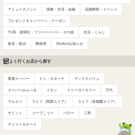
アミューズメント
保険・共済・金融
冠婚葬祭・イベント
プレゼントキャンペーン・クーポン
TV局・新聞社・フリーペーパー・その他
生活・くらし
政党・政治
郵便局
Shufoo!お知らせ
よく行くお店から探す
業務スーパー
ドン・キホーテ
マックスバリュ
スーパーみらべる
イオン
イトーヨーカドー
万代
マルエツ
ライフ（関西エリア）
ライフ（首都圏エリア）
サミット
コープこうべ
バロー
三和
デイリーカナート