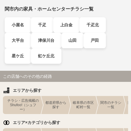
関市内の家具・ホームセンターチラシ一覧
小屋名
千疋
上白金
千疋北
大平台
津保川台
山田
戸田
星ケ丘
虹ケ丘北
この店舗へのその他の経路
エリアから探す
チラシ・広告掲載の
都道府県から
岐阜県の市区
関市のチラシ
Shufoo!（シュフ
探す
町村一覧
一覧
ー）
エリア×カテゴリから探す