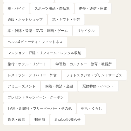
車・バイク
スポーツ用品・自転車
携帯・通信・家電
通販・ネットショップ
花・ギフト・手芸
本・雑誌・音楽・DVD・映画・ゲーム
リサイクル
ヘルス&ビューティ・フィットネス
マンション・戸建・リフォーム・レンタル収納
旅行・ホテル・リゾート
学習塾・カルチャー・教育・教習所
レストラン・デリバリー・外食
フォトスタジオ・プリントサービス
アミューズメント
保険・共済・金融
冠婚葬祭・イベント
プレゼントキャンペーン・クーポン
TV局・新聞社・フリーペーパー・その他
生活・くらし
政党・政治
郵便局
Shufoo!お知らせ