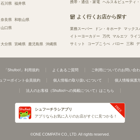
携帯・通信・家電
ヘルス＆ビューティ・
石川県
福井県
よく行くお店から探す
奈良県
和歌山県
山口県
業務スーパー
ドン・キホーテ
マックス
イトーヨーカドー
万代
マルエツ
ライ
サミット
コープこうべ
バロー
三和
デ
大分県
宮崎県
鹿児島県
沖縄県
「Shufoo!」利用規約
よくあるご質問
ご利用についてのお問い合わ
ュフーポイント会員規約
個人情報の取り扱いについて
個人情報保護
法人のお客様（Shufoo!への掲載について）はこちら
シュフーチラシアプリ
アプリならお気に入りのお店がすぐに見つかる！
©ONE COMPATH CO., LTD. All rights reserved.