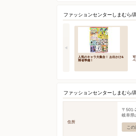
ファッションセンターしまむら/
人気のキャラ大集合！ お出かけ&
可
帰省準備！
ベ
ファッションセンターしまむら/
〒501-
岐阜県
住所
この