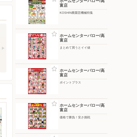
ホームセンターバロー/高
富店
KOSHIN農園芸機械特集
ホームセンターバロー/高
富店
まとめて買うとイイ値
ホームセンターバロー/高
富店
ポイントプラス
ホームセンターバロー/高
富店
価格で勝負！安さ挑戦