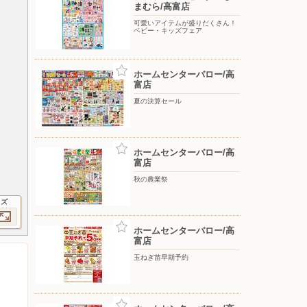
まむら/高富店
可愛いアイテムが盛りだくさん！
ベビー・キッズフェア
ホームセンターバロー/高
富店
夏の決算セール
ホームセンターバロー/高
富店
秋の農業祭
イズ
ホームセンターバロー/高
富店
玉ねぎ苗早期予約