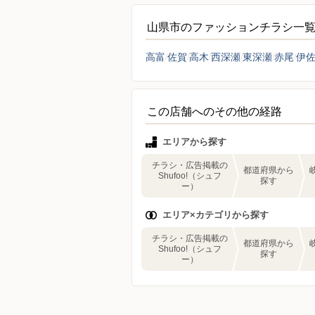
山県市のファッションチラシ一
高富
佐賀
高木
西深瀬
東深瀬
赤尾
伊
この店舗へのその他の経路
エリアから探す
チラシ・広告掲載の
都道府県から
Shufoo!（シュフ
探す
ー）
エリア×カテゴリから探す
チラシ・広告掲載の
都道府県から
Shufoo!（シュフ
探す
ー）