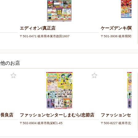
エディオン/真正店
ケーズデンキ/関店
〒501-0471 岐阜県本巣市政田1607
〒501-3936 岐阜県関市
の他のお店
/長良店
ファッションセンターしまむら/忠節店
ファッションセン
〒502-0904 岐阜市島栄町1-45
〒500-8227 岐阜市北一色6-