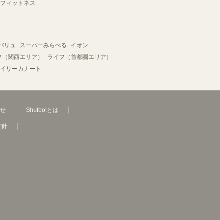
フィットネス
バリュ
スーパーみらべる
イオン
フ（関西エリア）
ライフ（首都圏エリア）
イリーカナート
せ
Shufoo!とは
方針