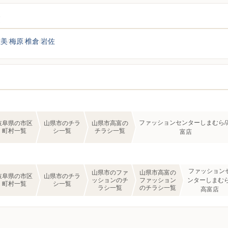
覧
佐美
梅原
椎倉
岩佐
ファッションセンターしまむら/
岐阜県の市区
山県市のチラ
山県市高富の
町村一覧
シ一覧
チラシ一覧
富店
ファッション
山県市のファ
山県市高富の
岐阜県の市区
山県市のチラ
ッションのチ
ファッション
ンターしまむら
町村一覧
シ一覧
ラシ一覧
のチラシ一覧
高富店