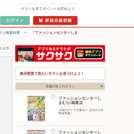
チラシを見てポイントを貯めよう
ラシ検索結果
>
「ファッションセンターしま
表示変更で見たいチラシを見つけよう！
店舗の近くのチラシ
ファッションセンターし
まむら/高富店
人気のキャラ大集合！ お出かけ&
帰省準備！
ファッションセンターし