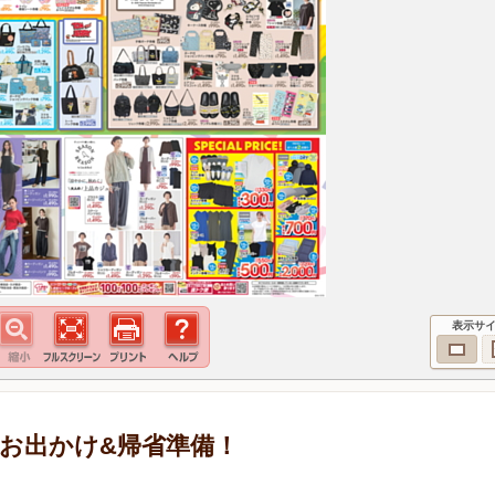
表示サ
 お出かけ&帰省準備！