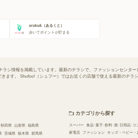
aruku&（あるくと）
歩いてポイントが貯まる
チラシ情報を掲載しています。最新のチラシで、ファッションセンター
きます。 Shufoo!（シュフー）ではお近くの店舗で使える最新のチ
カテゴリから探す
スーパー
食品･菓子･飲料･酒･日用品･コ
秋田県
山形県
福島県
家電店
ファッション
キッズ・ベビー・
県
茨城県
栃木県
群馬県