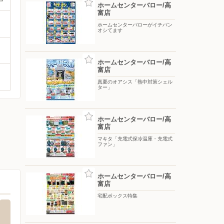
ホームセンターバロー/高
富店
ホームセンターバローがイチバン
オシてます
ホームセンターバロー/高
富店
真夏のオアシス「熱中対策シェル
ター」
ホームセンターバロー/高
富店
マキタ「充電式保冷温庫・充電式
ファン」
ホームセンターバロー/高
富店
宅配ボックス特集