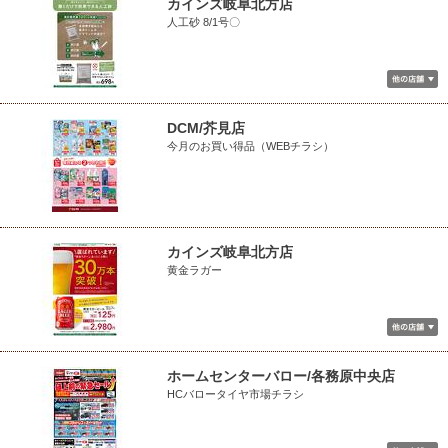
カインズ岐阜北方店
人工砂 8/1号〇
DCM/芥見店
今月のお買い得品（WEBチラシ）
カインズ岐阜北方店
黄金ラガー
ホームセンターバロー/各務原中央店
HCバロータイヤ市場チラシ