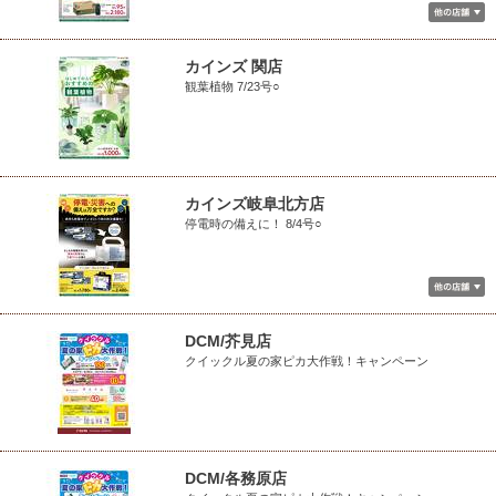
カインズ 関店
観葉植物 7/23号○
カインズ岐阜北方店
停電時の備えに！ 8/4号○
DCM/芥見店
クイックル夏の家ピカ大作戦！キャンペーン
DCM/各務原店