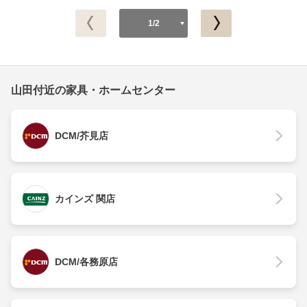
1/2
山田付近の家具・ホームセンター
DCM/芥見店
カインズ 関店
DCM/各務原店