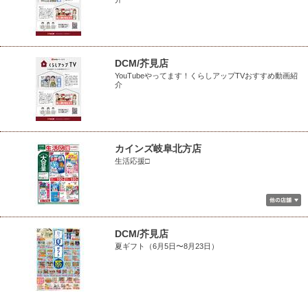
DCM/芥見店
YouTubeやってます！くらしアップTVおすすめ動画紹
介
カインズ岐阜北方店
生活応援□
DCM/芥見店
夏ギフト（6月5日〜8月23日）