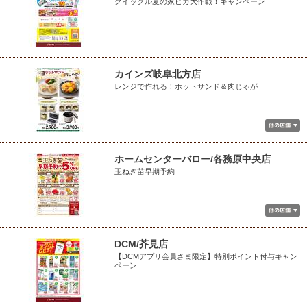
クイックル夏の家ピカ大作戦！キャンペーン
カインズ岐阜北方店
レンジで作れる！ホットサンド＆肉じゃが
ホームセンターバロー/各務原中央店
玉ねぎ苗早期予約
DCM/芥見店
【DCMアプリ会員さま限定】特別ポイント付与キャン
ペーン