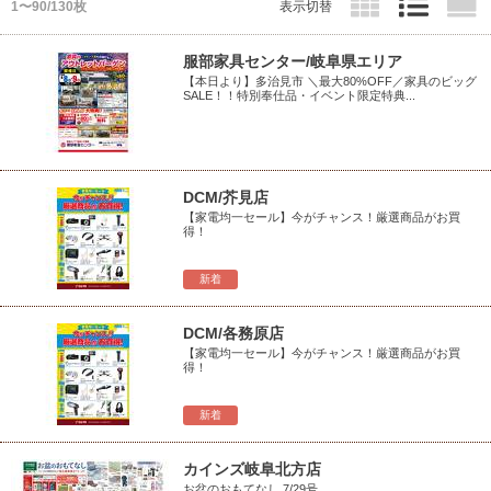
1〜90/130枚
表示切替
服部家具センター/岐阜県エリア
【本日より】多治見市 ＼最大80%OFF／家具のビッグ
SALE！！特別奉仕品・イベント限定特典...
DCM/芥見店
【家電均一セール】今がチャンス！厳選商品がお買
得！
新着
DCM/各務原店
【家電均一セール】今がチャンス！厳選商品がお買
得！
新着
カインズ岐阜北方店
お盆のおもてなし 7/29号