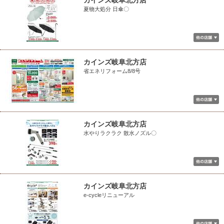
カインズ岐阜北方店
夏物大処分 日傘〇
カインズ岐阜北方店
省エネリフォーム8/8号
カインズ岐阜北方店
水やりラクラク 散水ノズル〇
カインズ岐阜北方店
e-cycleリニューアル