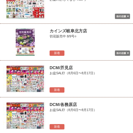
カインズ岐阜北方店
切花販売中 8/9号○
新着
DCM/芥見店
お盆SALE!（8月6日〜8月17日）
新着
DCM/各務原店
お盆SALE!（8月6日〜8月17日）
新着