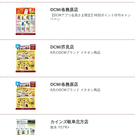
DCM/各務原店
【DCMアプリ会員さま限定】特別ポイント付与キャン
ペーン
DCM/芥見店
8月のDCMブランド イチオシ商品
DCM/各務原店
8月のDCMブランド イチオシ商品
カインズ岐阜北方店
散水 7/17号○