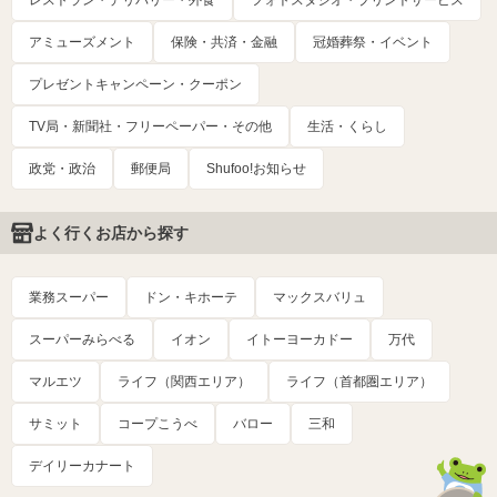
レストラン・デリバリー・外食
フォトスタジオ・プリントサービス
アミューズメント
保険・共済・金融
冠婚葬祭・イベント
プレゼントキャンペーン・クーポン
TV局・新聞社・フリーペーパー・その他
生活・くらし
政党・政治
郵便局
Shufoo!お知らせ
よく行くお店から探す
業務スーパー
ドン・キホーテ
マックスバリュ
スーパーみらべる
イオン
イトーヨーカドー
万代
マルエツ
ライフ（関西エリア）
ライフ（首都圏エリア）
サミット
コープこうべ
バロー
三和
デイリーカナート