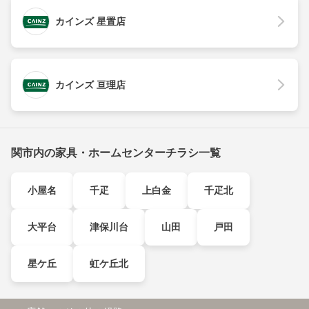
カインズ 星置店
カインズ 亘理店
関市内の家具・ホームセンターチラシ一覧
小屋名
千疋
上白金
千疋北
大平台
津保川台
山田
戸田
星ケ丘
虹ケ丘北