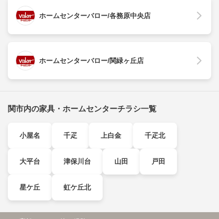
ホームセンターバロー/各務原中央店
ホームセンターバロー/関緑ヶ丘店
関市内の家具・ホームセンターチラシ一覧
小屋名
千疋
上白金
千疋北
大平台
津保川台
山田
戸田
星ケ丘
虹ケ丘北