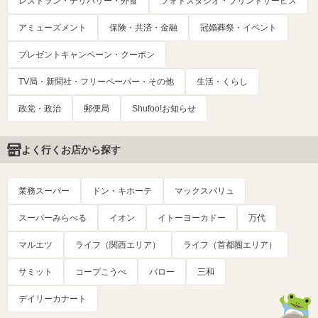
レストラン・デリバリー・外食
フォトスタジオ・プリントサービス
アミューズメント
保険・共済・金融
冠婚葬祭・イベント
プレゼントキャンペーン・クーポン
TV局・新聞社・フリーペーパー・その他
生活・くらし
政党・政治
郵便局
Shufoo!お知らせ
よく行くお店から探す
業務スーパー
ドン・キホーテ
マックスバリュ
スーパーみらべる
イオン
イトーヨーカドー
万代
マルエツ
ライフ（関西エリア）
ライフ（首都圏エリア）
サミット
コープこうべ
バロー
三和
デイリーカナート