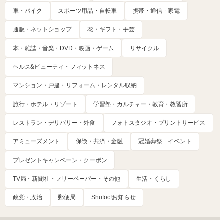
車・バイク
スポーツ用品・自転車
携帯・通信・家電
通販・ネットショップ
花・ギフト・手芸
本・雑誌・音楽・DVD・映画・ゲーム
リサイクル
ヘルス&ビューティ・フィットネス
マンション・戸建・リフォーム・レンタル収納
旅行・ホテル・リゾート
学習塾・カルチャー・教育・教習所
レストラン・デリバリー・外食
フォトスタジオ・プリントサービス
アミューズメント
保険・共済・金融
冠婚葬祭・イベント
プレゼントキャンペーン・クーポン
TV局・新聞社・フリーペーパー・その他
生活・くらし
政党・政治
郵便局
Shufoo!お知らせ