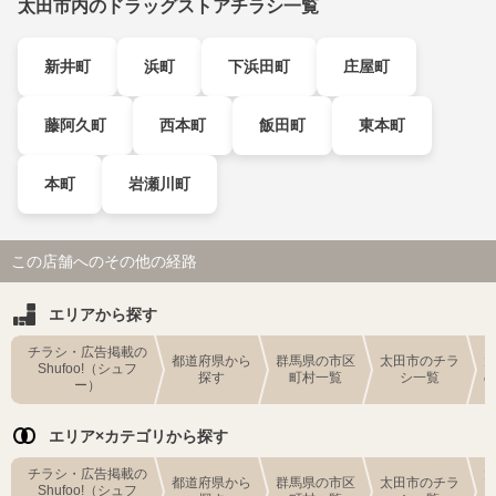
太田市内のドラッグストアチラシ一覧
新井町
浜町
下浜田町
庄屋町
藤阿久町
西本町
飯田町
東本町
本町
岩瀬川町
この店舗へのその他の経路
エリアから探す
チラシ・広告掲載の
都道府県から
群馬県の市区
太田市のチラ
Shufoo!（シュフ
探す
町村一覧
シ一覧
ー）
エリア×カテゴリから探す
チラシ・広告掲載の
都道府県から
群馬県の市区
太田市のチラ
Shufoo!（シュフ