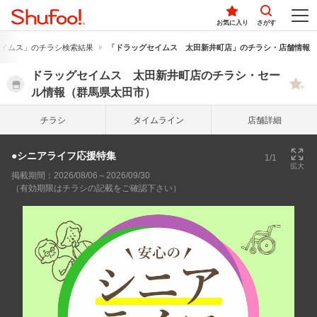
お気に入り
さがす
イムス」のチラシ検索結果
「ドラッグセイムス 太田新井町店」のチラシ・店舗情報
ドラッグセイムス 太田新井町店のチラシ・セー
ル情報（群馬県太田市）
チラシ
タイム
ライン
店舗詳細
●シニアライフ応援特集
1/1
拡大
掲載期間：2026/08/06～2026/09/30
（有効期限はチラシの記載をご確認下さい）