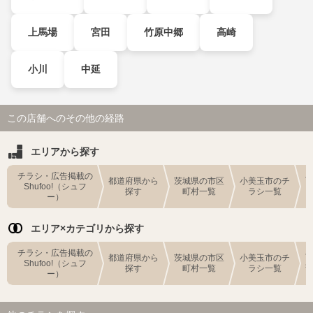
上馬場
宮田
竹原中郷
高崎
小川
中延
この店舗へのその他の経路
エリアから探す
チラシ・広告掲載の
都道府県から
茨城県の市区
小美玉市のチ
Shufoo!（シュフ
探す
町村一覧
ラシ一覧
ー）
エリア×カテゴリから探す
チラシ・広告掲載の
都道府県から
茨城県の市区
小美玉市のチ
Shufoo!（シュフ
探す
町村一覧
ラシ一覧
ー）