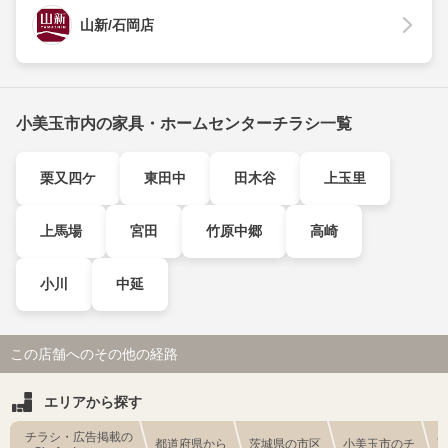
山新/石岡店
小美玉市内の家具・ホームセンターチラシ一覧
栗又四ケ
東田中
田木谷
上玉里
上馬場
宮田
竹原中郷
高崎
小川
中延
この店舗へのその他の経路
エリアから探す
チラシ・広告掲載の
都道府県から
茨城県の市区
小美玉市のチ