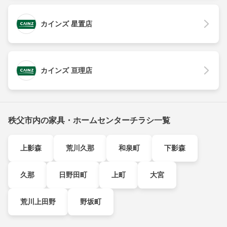
カインズ 星置店
カインズ 亘理店
秩父市内の家具・ホームセンターチラシ一覧
上影森
荒川久那
和泉町
下影森
久那
日野田町
上町
大宮
荒川上田野
野坂町