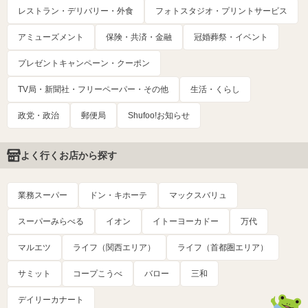
レストラン・デリバリー・外食
フォトスタジオ・プリントサービス
アミューズメント
保険・共済・金融
冠婚葬祭・イベント
プレゼントキャンペーン・クーポン
TV局・新聞社・フリーペーパー・その他
生活・くらし
政党・政治
郵便局
Shufoo!お知らせ
よく行くお店から探す
業務スーパー
ドン・キホーテ
マックスバリュ
スーパーみらべる
イオン
イトーヨーカドー
万代
マルエツ
ライフ（関西エリア）
ライフ（首都圏エリア）
サミット
コープこうべ
バロー
三和
デイリーカナート