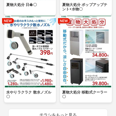
夏物大処分 日傘〇
夏物大処分 ポップアップテ
ント+水物〇
水やりラクラク 散水ノズル
夏物大処分 移動式クーラー
〇
〇
チラシをもっと見る