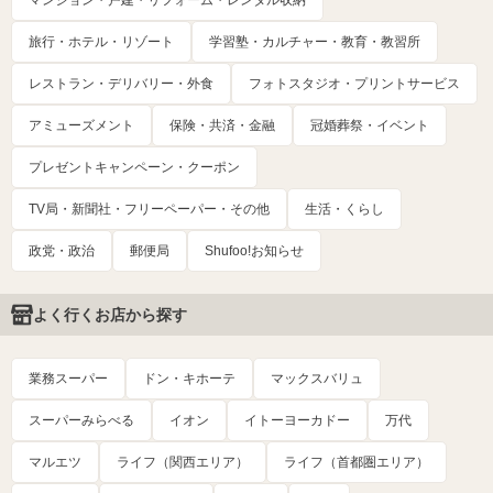
旅行・ホテル・リゾート
学習塾・カルチャー・教育・教習所
レストラン・デリバリー・外食
フォトスタジオ・プリントサービス
アミューズメント
保険・共済・金融
冠婚葬祭・イベント
プレゼントキャンペーン・クーポン
TV局・新聞社・フリーペーパー・その他
生活・くらし
政党・政治
郵便局
Shufoo!お知らせ
よく行くお店から探す
業務スーパー
ドン・キホーテ
マックスバリュ
スーパーみらべる
イオン
イトーヨーカドー
万代
マルエツ
ライフ（関西エリア）
ライフ（首都圏エリア）