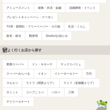
アミューズメント
保険・共済・金融
冠婚葬祭・イベント
プレゼントキャンペーン・クーポン
TV局・新聞社・フリーペーパー・その他
生活・くらし
政党・政治
郵便局
Shufoo!お知らせ
よく行くお店から探す
業務スーパー
ドン・キホーテ
マックスバリュ
スーパーみらべる
イオン
イトーヨーカドー
万代
マルエツ
ライフ（関西エリア）
ライフ（首都圏エリア）
サミット
コープこうべ
バロー
三和
デイリーカナート