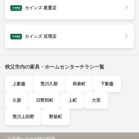
カインズ 星置店
カインズ 亘理店
秩父市内の家具・ホームセンターチラシ一覧
上影森
荒川久那
和泉町
下影森
久那
日野田町
上町
大宮
荒川上田野
野坂町
この店舗へのその他の経路