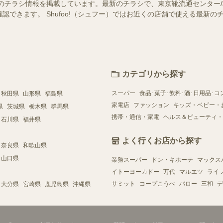
のチラシ情報を掲載しています。最新のチラシで、東京靴流通センター
認できます。 Shufoo!（シュフー）ではお近くの店舗で使える最新
カテゴリから探す
スーパー
食品･菓子･飲料･酒･日用品･コ
秋田県
山形県
福島県
家電店
ファッション
キッズ・ベビー・
県
茨城県
栃木県
群馬県
携帯・通信・家電
ヘルス＆ビューティ・
石川県
福井県
よく行くお店から探す
奈良県
和歌山県
山口県
業務スーパー
ドン・キホーテ
マックス
イトーヨーカドー
万代
マルエツ
ライ
サミット
コープこうべ
バロー
三和
デ
大分県
宮崎県
鹿児島県
沖縄県