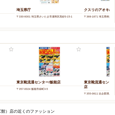
埼玉県庁
クスリのアオキ/下
〒330-9301 埼玉県さいたま市浦和区高砂3-15-1
〒369-1871 埼玉県秩父市
東京靴流通センター/飯能店
東京靴流通センタ
店
〒357-0024 飯能市緑町3-5
〒355-0811 比企郡滑川
ル内
ズ館）店の近くのファッション