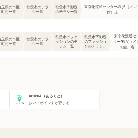
東京靴流通センター/秩父（メン
埼玉県の市区
秩父市のチラ
秩父市下影森
町村一覧
シ一覧
のチラシ一覧
館）店
東京靴流通セ
秩父市のファ
秩父市下影森
埼玉県の市区
秩父市のチラ
ッションのチ
のファッショ
ター/秩父（メ
町村一覧
シ一覧
ラシ一覧
ンのチラシ一
ズ館）店
覧
aruku&（あるくと）
歩いてポイントが貯まる