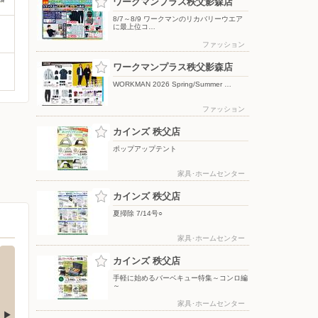
ワークマンプラス秩父影森店
8/7～8/9 ワークマンのリカバリーウエア
に最上位コ…
ファッション
ワークマンプラス秩父影森店
WORKMAN 2026 Spring/Summer …
ファッション
カインズ 秩父店
ポップアップテント
家具･ホームセンター
カインズ 秩父店
夏掃除 7/14号○
家具･ホームセンター
カインズ 秩父店
手軽に始めるバーベキュー特集～コンロ編
～
家具･ホームセンター