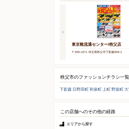
東京靴流通センター/秩父店
〒369-1871 埼玉県秩父市下影森886-1
秩父市のファッションチラシ一
下影森
日野田町
和泉町
上町
野坂町
大
この店舗へのその他の経路
エリアから探す