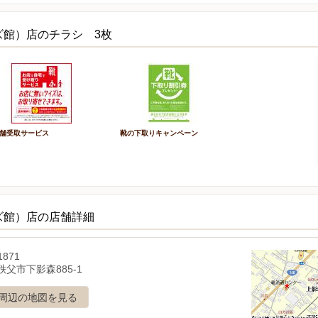
ズ館）店のチラシ 3枚
舗受取サービス
靴の下取りキャンペーン
ズ館）店の店舗詳細
1871
父市下影森885-1
周辺の地図を見る