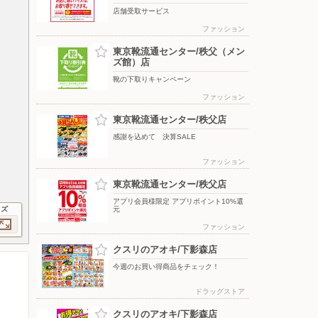
店舗受取サービス
ファッション
東京靴流通センター/秩父（メン
ズ館）店
靴の下取りキャンペーン
ファッション
東京靴流通センター/秩父店
感謝を込めて 決算SALE
ファッション
東京靴流通センター/秩父店
アプリ会員様限定 アプリポイント10%還
イズ
元
ファッション
クスリのアオキ/下影森店
今週のお買い得商品をチェック！
ドラッグストア
クスリのアオキ/下影森店