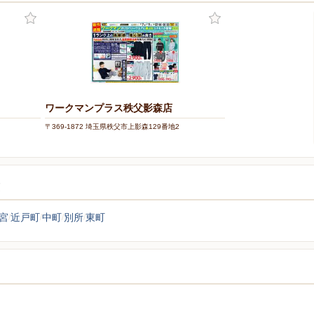
ワークマンプラス秩父影森店
〒369-1872 埼玉県秩父市上影森129番地2
覧
宮
近戸町
中町
別所
東町