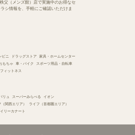
/秩父（メンズ館）店で実施中のお得なセ
のチラシ情報を、手軽にご確認いただけま
ンビニ
ドラッグストア
家具・ホームセンター
おもちゃ
車・バイク
スポーツ用品・自転車
フィットネス
バリュ
スーパーみらべる
イオン
フ（関西エリア）
ライフ（首都圏エリア）
イリーカナート