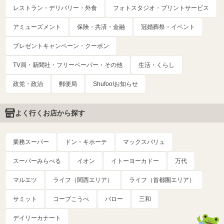
レストラン・デリバリー・外食
フォトスタジオ・プリントサービス
アミューズメント
保険・共済・金融
冠婚葬祭・イベント
プレゼントキャンペーン・クーポン
TV局・新聞社・フリーペーパー・その他
生活・くらし
政党・政治
郵便局
Shufoo!お知らせ
よく行くお店から探す
業務スーパー
ドン・キホーテ
マックスバリュ
スーパーみらべる
イオン
イトーヨーカドー
万代
マルエツ
ライフ（関西エリア）
ライフ（首都圏エリア）
サミット
コープこうべ
バロー
三和
デイリーカナート