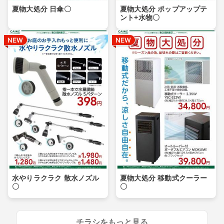
夏物大処分 日傘〇
夏物大処分 ポップアップテ
ント+水物〇
水やりラクラク 散水ノズル
夏物大処分 移動式クーラー
〇
〇
チラシをもっと見る