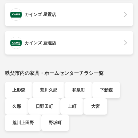
カインズ 星置店
カインズ 亘理店
秩父市内の家具・ホームセンターチラシ一覧
上影森
荒川久那
和泉町
下影森
久那
日野田町
上町
大宮
荒川上田野
野坂町