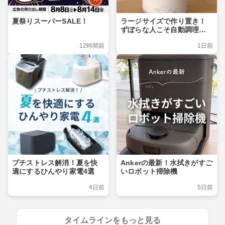
夏祭りスーパーSALE！
ラージサイズで作り置き！
ずぼらな人こそ自動調理ポ
ット
12時間前
1日前
プチストレス解消！夏を快
Ankerの最新！水拭きがすご
適にするひんやり家電4選
いロボット掃除機
4日前
5日前
タイムラインをもっと見る