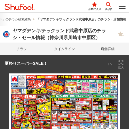
お気に入り
さがす
キ」のチラシ検索結果
「ヤマダデンキ/テックランド武蔵中原店」のチラシ・店舗情報
ヤマダデンキ/テックランド武蔵中原店のチラ
シ・セール情報（神奈川県川崎市中原区）
チラシ
タイム
ライン
店舗詳細
夏祭りスーパーSALE！
1/2
拡大