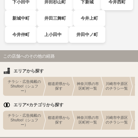
下小田中
井田杉山町
下新城
今井西町
新城中町
井田三舞町
今井上町
今井仲町
上小田中
井田中ノ町
この店舗へのその他の経路
エリアから探す
チラシ・広告掲載の
都道府県から
神奈川県の市
川崎市中原区
Shufoo!（シュフ
探す
区町村一覧
のチラシ一覧
ー）
エリア×カテゴリから探す
チラシ・広告掲載の
都道府県から
神奈川県の市
川崎市中原区
Shufoo!（シュフ
探す
区町村一覧
のチラシ一覧
ー）