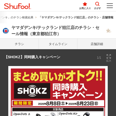
お気に入り
さがす
デンキ」のチラシ検索結果
「ヤマダデンキ/テックランド狛江店」のチラシ・店舗情報
ヤマダデンキ/テックランド狛江店のチラシ・セ
ール情報（東京都狛江市）
チラシ
タイム
ライン
店舗詳細
【SHOKZ】同時購入キャンペーン
1/1
拡大