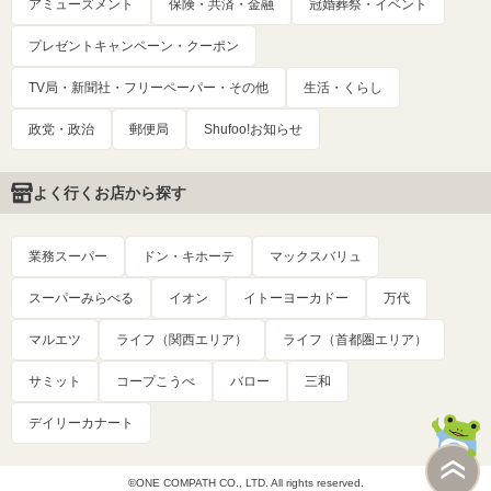
アミューズメント
保険・共済・金融
冠婚葬祭・イベント
プレゼントキャンペーン・クーポン
TV局・新聞社・フリーペーパー・その他
生活・くらし
政党・政治
郵便局
Shufoo!お知らせ
よく行くお店から探す
業務スーパー
ドン・キホーテ
マックスバリュ
スーパーみらべる
イオン
イトーヨーカドー
万代
マルエツ
ライフ（関西エリア）
ライフ（首都圏エリア）
サミット
コープこうべ
バロー
三和
デイリーカナート
©ONE COMPATH CO., LTD. All rights reserved.