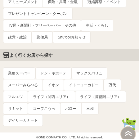
アミューズメント
保険・共済・金融
冠婚葬祭・イベント
プレゼントキャンペーン・クーポン
TV局・新聞社・フリーペーパー・その他
生活・くらし
政党・政治
郵便局
Shufoo!お知らせ
よく行くお店から探す
業務スーパー
ドン・キホーテ
マックスバリュ
スーパーみらべる
イオン
イトーヨーカドー
万代
マルエツ
ライフ（関西エリア）
ライフ（首都圏エリア）
サミット
コープこうべ
バロー
三和
デイリーカナート
©ONE COMPATH CO., LTD. All rights reserved.