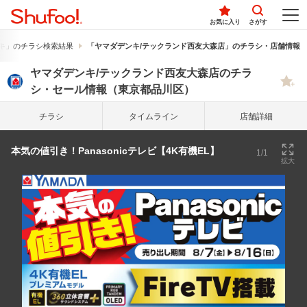
お気に入り
さがす
キ」のチラシ検索結果
「ヤマダデンキ/テックランド西友大森店」のチラシ・店舗情報
ヤマダデンキ/テックランド西友大森店のチラ
シ・セール情報（東京都品川区）
チラシ
タイム
ライン
店舗詳細
本気の値引き！Panasonicテレビ【4K有機EL】
1/1
拡大