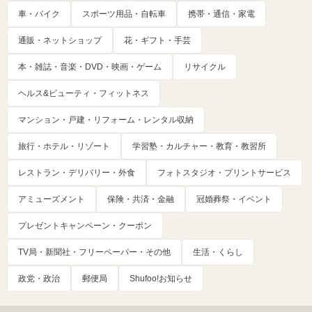
車・バイク
スポーツ用品・自転車
携帯・通信・家電
通販・ネットショップ
花・ギフト・手芸
本・雑誌・音楽・DVD・映画・ゲーム
リサイクル
ヘルス&ビューティ・フィットネス
マンション・戸建・リフォーム・レンタル収納
旅行・ホテル・リゾート
学習塾・カルチャー・教育・教習所
レストラン・デリバリー・外食
フォトスタジオ・プリントサービス
アミューズメント
保険・共済・金融
冠婚葬祭・イベント
プレゼントキャンペーン・クーポン
TV局・新聞社・フリーペーパー・その他
生活・くらし
政党・政治
郵便局
Shufoo!お知らせ