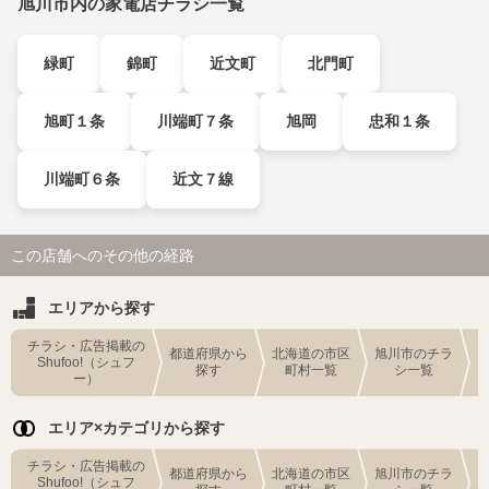
旭川市内の家電店チラシ一覧
緑町
錦町
近文町
北門町
旭町１条
川端町７条
旭岡
忠和１条
川端町６条
近文７線
この店舗へのその他の経路
エリアから探す
チラシ・広告掲載の
都道府県から
北海道の市区
旭川市のチラ
Shufoo!（シュフ
探す
町村一覧
シ一覧
ー）
エリア×カテゴリから探す
チラシ・広告掲載の
都道府県から
北海道の市区
旭川市のチラ
Shufoo!（シュフ