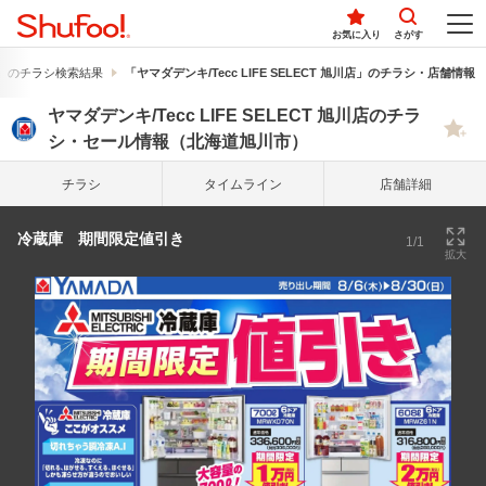
お気に入り
さがす
」のチラシ検索結果
「ヤマダデンキ/Tecc LIFE SELECT 旭川店」のチラシ・店舗情報
ヤマダデンキ/Tecc LIFE SELECT 旭川店のチラ
シ・セール情報（北海道旭川市）
チラシ
タイム
ライン
店舗詳細
冷蔵庫 期間限定値引き
1/1
拡大