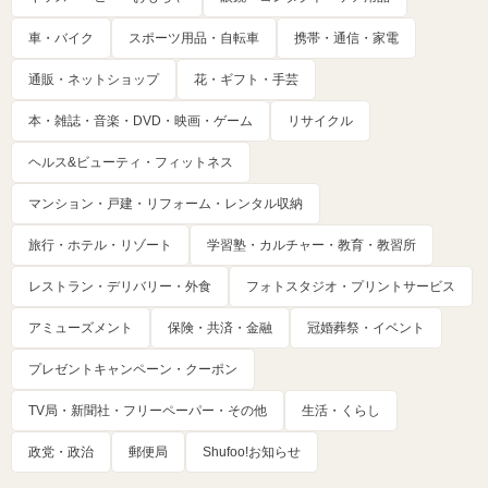
車・バイク
スポーツ用品・自転車
携帯・通信・家電
通販・ネットショップ
花・ギフト・手芸
本・雑誌・音楽・DVD・映画・ゲーム
リサイクル
ヘルス&ビューティ・フィットネス
マンション・戸建・リフォーム・レンタル収納
旅行・ホテル・リゾート
学習塾・カルチャー・教育・教習所
レストラン・デリバリー・外食
フォトスタジオ・プリントサービス
アミューズメント
保険・共済・金融
冠婚葬祭・イベント
プレゼントキャンペーン・クーポン
TV局・新聞社・フリーペーパー・その他
生活・くらし
政党・政治
郵便局
Shufoo!お知らせ