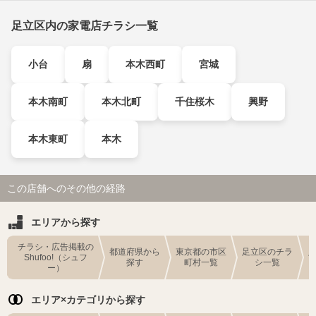
足立区内の家電店チラシ一覧
小台
扇
本木西町
宮城
本木南町
本木北町
千住桜木
興野
本木東町
本木
この店舗へのその他の経路
エリアから探す
チラシ・広告掲載の
都道府県から
東京都の市区
足立区のチラ
Shufoo!（シュフ
探す
町村一覧
シ一覧
ー）
エリア×カテゴリから探す