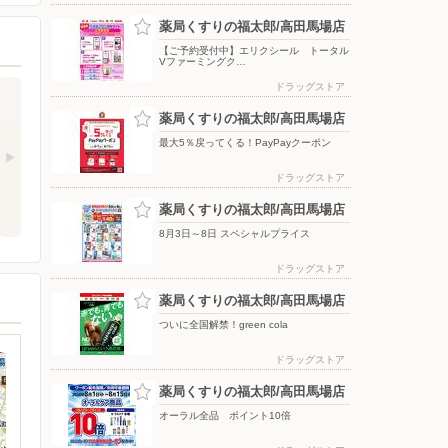
薬局くすりの福太郎/高田馬場店
【ご予約受付中】エリクシール トータル
Vファーミングク…
ドラッグストア
薬局くすりの福太郎/高田馬場店
最大5％戻ってくる！PayPayクーポン
ドラッグストア
薬局くすりの福太郎/高田馬場店
8月3日～8日 スペシャルプライス
ドラッグストア
薬局くすりの福太郎/高田馬場店
ついに全国解禁！green cola
ドラッグストア
薬局くすりの福太郎/高田馬場店
オーラル全品 ポイント10倍