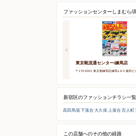
ファッションセンターしまむら/
東京靴流通センター/練馬店
〒176-0001 東京都練馬区練馬1-6-3 篠田ビ
新宿区のファッションチラシ一
高田馬場
下落合
大久保
上落合
百人町
この店舗へのその他の経路