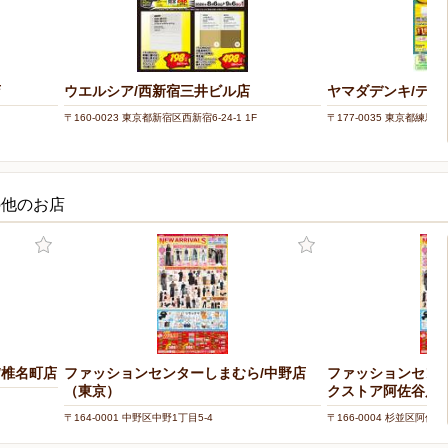
店
ウエルシア/西新宿三井ビル店
ヤマダデンキ/テッ
〒160-0023 東京都新宿区西新宿6-24-1 1F
〒177-0035 東京都練馬区
の他のお店
/椎名町店
ファッションセンターしまむら/中野店
ファッションセン
（東京）
クストア阿佐谷店
〒164-0001 中野区中野1丁目5-4
〒166-0004 杉並区阿佐谷南