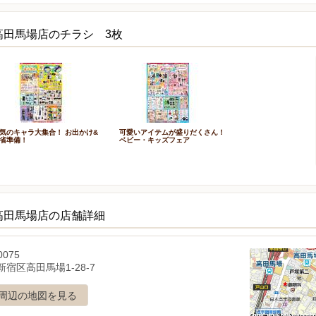
高田馬場店のチラシ 3枚
気のキャラ大集合！ お出かけ&
可愛いアイテムが盛りだくさん！
省準備！
ベビー・キッズフェア
高田馬場店の店舗詳細
0075
宿区高田馬場1-28-7
周辺の地図を見る