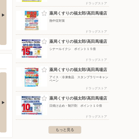
ドラッグストア
薬局くすりの福太郎/高田馬場店
熱中症対策
クランド練馬本店
ウエルシア/新宿目白店
デンキ
ドラッグストア
南田中3-30-5
〒161-0033 東京都新宿区下落合3-12-28
〒335-0
薬局くすりの福太郎/高田馬場店
シナールイクシ ポイント１５倍
ドラッグストア
薬局くすりの福太郎/高田馬場店
アイス・冷凍食品 スタンプラリーキャン
ペーン
ドラッグストア
薬局くすりの福太郎/高田馬場店
日焼け止め・制汗剤 ポイント１０倍
ターしまむら/ピーコッ
ファッションセンターしまむら/前野町店
ファッ
ドラッグストア
店
〒174-0063 板橋区前野町3-20-1
もっと見る
1-32-10
〒168-