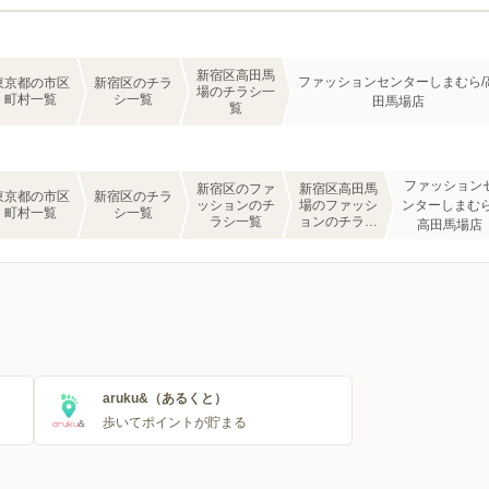
新宿区高田馬
ファッションセンターしまむら/
東京都の市区
新宿区のチラ
場のチラシ一
町村一覧
シ一覧
田馬場店
覧
ファッション
新宿区のファ
新宿区高田馬
東京都の市区
新宿区のチラ
ッションのチ
場のファッシ
ンターしまむら
町村一覧
シ一覧
ラシ一覧
ョンのチラシ
高田馬場店
一覧
aruku&（あるくと）
歩いてポイントが貯まる