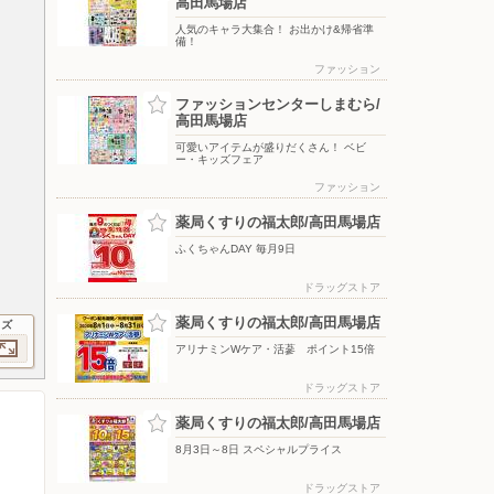
高田馬場店
人気のキャラ大集合！ お出かけ&帰省準
備！
ファッション
ファッションセンターしまむら/
高田馬場店
可愛いアイテムが盛りだくさん！ ベビ
ー・キッズフェア
ファッション
薬局くすりの福太郎/高田馬場店
ふくちゃんDAY 毎月9日
ドラッグストア
薬局くすりの福太郎/高田馬場店
イズ
アリナミンWケア・活蔘 ポイント15倍
ドラッグストア
薬局くすりの福太郎/高田馬場店
8月3日～8日 スペシャルプライス
ドラッグストア