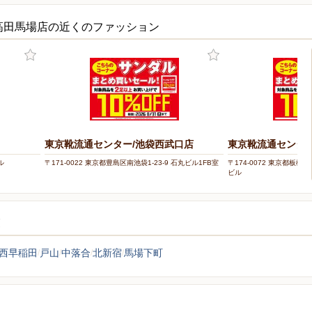
高田馬場店の近くのファッション
東京靴流通センター/池袋西武口店
東京靴流通センター
ル
〒171-0022 東京都豊島区南池袋1-23-9 石丸ビル1FB室
〒174-0072 東京都板橋
ビル
覧
西早稲田
戸山
中落合
北新宿
馬場下町