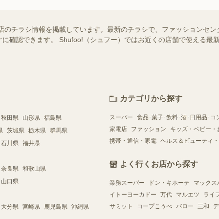
店のチラシ情報を掲載しています。最新のチラシで、ファッションセン
に確認できます。 Shufoo!（シュフー）ではお近くの店舗で使える
。
カテゴリから探す
スーパー
食品･菓子･飲料･酒･日用品･コ
秋田県
山形県
福島県
家電店
ファッション
キッズ・ベビー・
県
茨城県
栃木県
群馬県
携帯・通信・家電
ヘルス＆ビューティ・
石川県
福井県
よく行くお店から探す
奈良県
和歌山県
山口県
業務スーパー
ドン・キホーテ
マックス
イトーヨーカドー
万代
マルエツ
ライ
サミット
コープこうべ
バロー
三和
デ
大分県
宮崎県
鹿児島県
沖縄県