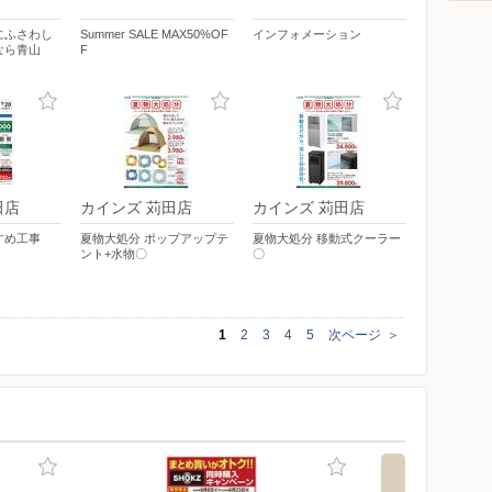
にふさわし
Summer SALE MAX50%OF
インフォメーション
なら青山
F
田店
カインズ 苅田店
カインズ 苅田店
すめ工事
夏物大処分 ポップアップテ
夏物大処分 移動式クーラー
ント+水物〇
〇
1
2
3
4
5
次ページ
＞