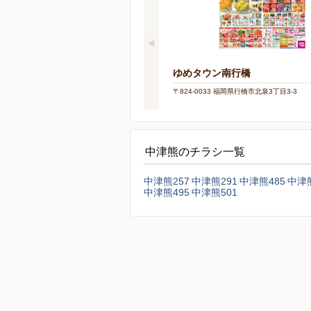
ゆめタウン南行橋
〒824-0033 福岡県行橋市北泉3丁目3-3
中津熊のチラシ一覧
中津熊257
中津熊291
中津熊485
中津熊
中津熊495
中津熊501