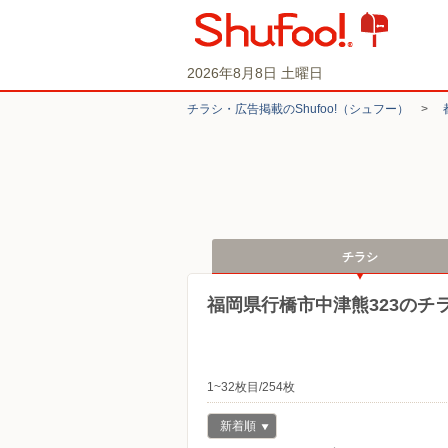
2026年8月8日 土曜日
チラシ・​広告掲載の​Shufoo!​（シュフー）
>
チラシ
福岡県行橋市中津熊323のチ
1~32枚目/254枚
新着順