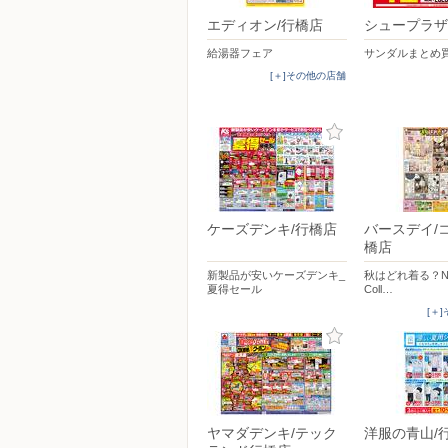
エディオン/行橋店
シュープラザ
給湯器フェア
サンダルまとめ
[＋]その他の店舗
ケーズデンキ/行橋店
バースデイ/
橋店
新製品が安いケーズデンキ_
秋はどれ着る？New 
夏得セール
Coll…
[＋
ヤマダデンキ/テック
洋服の青山/