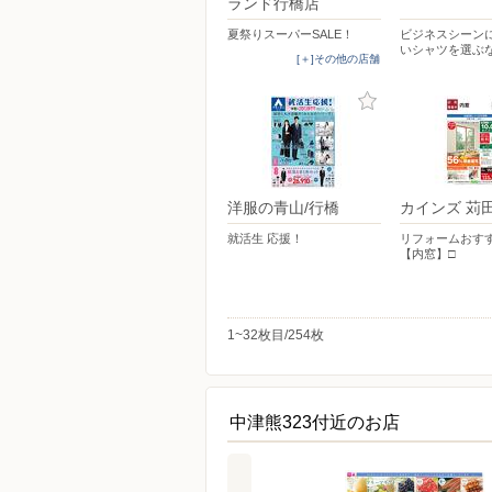
ランド行橋店
夏祭りスーパーSALE！
ビジネスシーン
いシャツを選ぶ
[＋]その他の店舗
洋服の青山/行橋
カインズ 苅
就活生 応援！
リフォームおす
【内窓】□
1~32枚目/254枚
中津熊323付近のお店