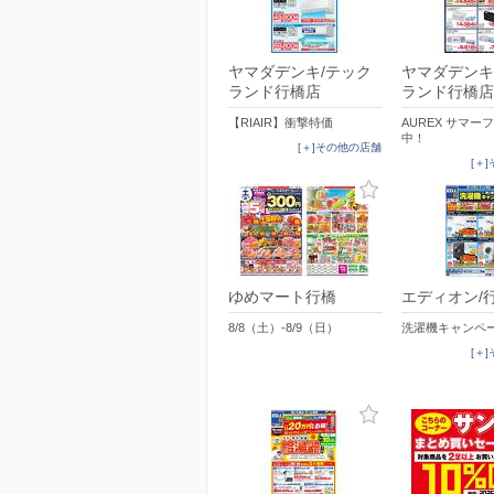
ヤマダデンキ/テック
ヤマダデンキ
ランド行橋店
ランド行橋店
【RIAIR】衝撃特価
AUREX サマー
中！
[＋]その他の店舗
[＋
ゆめマート行橋
エディオン/
8/8（土）-8/9（日）
洗濯機キャンペ
[＋