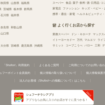
スーパー
食品･菓子･飲料･酒･日用品･コ
秋田県
山形県
福島県
家電店
ファッション
キッズ・ベビー・
県
茨城県
栃木県
群馬県
携帯・通信・家電
ヘルス＆ビューティ・
石川県
福井県
よく行くお店から探す
奈良県
和歌山県
山口県
業務スーパー
ドン・キホーテ
マックス
イトーヨーカドー
万代
マルエツ
ライ
サミット
コープこうべ
バロー
三和
デ
大分県
宮崎県
鹿児島県
沖縄県
「Shufoo!」利用規約
よくあるご質問
ご利用についてのお問い合わ
ュフーポイント会員規約
個人情報の取り扱いについて
個人情報保護
法人のお客様（Shufoo!への掲載について）はこちら
シュフーチラシアプリ
アプリならお気に入りのお店がすぐに見つかる！