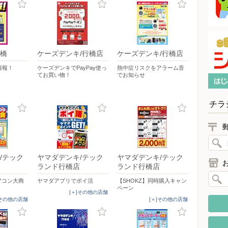
橋
ケーズデンキ/行橋店
ケーズデンキ/行橋店
情報！
ケーズデンキでPayPay使っ
熱中症リスクをアラーム音
てお買い物！
でお知らせ
チラ
/テック
ヤマダデンキ/テック
ヤマダデンキ/テック
ランド行橋店
ランド行橋店
エアコン大商
ヤマダアプリでポイ活
【SHOKZ】同時購入キャン
ペーン
[＋]その他の店舗
]その他の店舗
[＋]その他の店舗