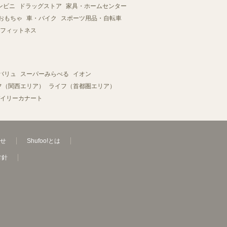
ンビニ
ドラッグストア
家具・ホームセンター
おもちゃ
車・バイク
スポーツ用品・自転車
フィットネス
バリュ
スーパーみらべる
イオン
フ（関西エリア）
ライフ（首都圏エリア）
イリーカナート
せ
Shufoo!とは
方針