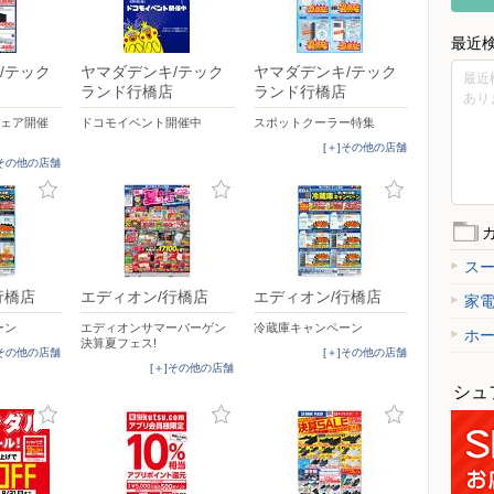
最近
/テック
ヤマダデンキ/テック
ヤマダデンキ/テック
最近
ランド行橋店
ランド行橋店
あり
フェア開催
ドコモイベント開催中
スポットクーラー特集
[＋]その他の店舗
]その他の店舗
ス
行橋店
エディオン/行橋店
エディオン/行橋店
家
ーン
エディオンサマーバーゲン
冷蔵庫キャンペーン
ホ
決算夏フェス!
]その他の店舗
[＋]その他の店舗
[＋]その他の店舗
シュ