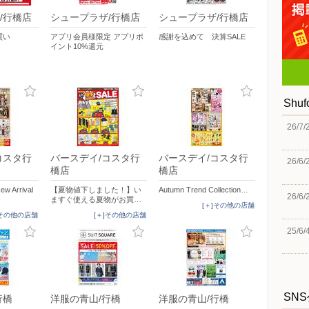
/行橋店
シュープラザ/行橋店
シュープラザ/行橋店
買い
アプリ会員様限定 アプリポ
感謝を込めて 決算SALE
イント10%還元
Shu
26/7/
コスタ行
バースデイ/コスタ行
バースデイ/コスタ行
26/6/
橋店
橋店
Arrival
【夏物値下しました！】い
Autumn Trend Collection…
26/6/
ますぐ使える夏物がお買…
[＋]その他の店舗
]その他の店舗
[＋]その他の店舗
25/6/
SN
行橋
洋服の青山/行橋
洋服の青山/行橋