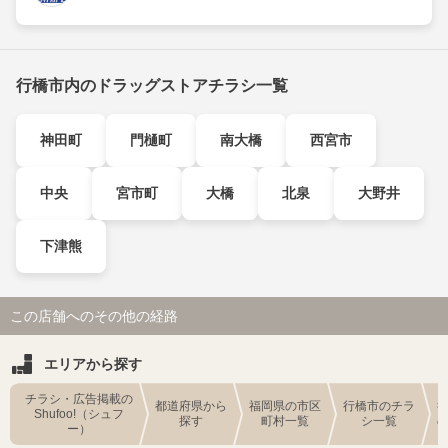
行橋市内のドラッグストアチラシ一覧
神田町
門樋町
南大橋
西宮市
中央
宮市町
大橋
北泉
大野井
下津熊
この店舗へのその他の経路
エリアから探す
チラシ・広告掲載の
都道府県から
福岡県の市区
行橋市のチラ
Shufoo!（シュフ
探す
町村一覧
シ一覧
ー）