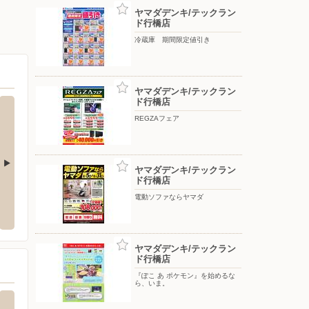
ヤマダデンキ/テックラン
ド行橋店
冷蔵庫 期間限定値引き
ヤマダデンキ/テックラン
ド行橋店
REGZAフェア
ヤマダデンキ/テックラン
ド行橋店
/行橋店
エディオン/曽根店
ゆめタ
電動ソファならヤマダ
市大字草野492
〒800-0221 福岡県北九州市小倉南区下曽根新町13-53
〒839-
ヤマダデンキ/テックラン
ド行橋店
『ぽこ あ ポケモン』を始めるな
ら、いま。