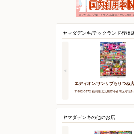
ヤマダデンキ/テックランド行橋
エディオン/サンリブもりつね
〒802-0972 福岡県北九州市小倉南区守恒1-1
ヤマダデンキの他のお店