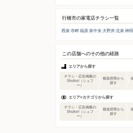
行橋市の家電店チラシ一覧
西泉
寺畔
福原
泉中央
大野井
北泉
神
この店舗へのその他の経路
エリアから探す
チラシ・広告掲載の
都道府県から
Shufoo!（シュフ
探す
ー）
エリア×カテゴリから探す
チラシ・広告掲載の
都道府県から
Shufoo!（シュフ
探す
ー）