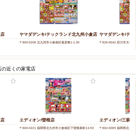
田店
ヤマダデンキ/テックランド北九州小倉店
ヤマダデンキ/テッ
〒800-0206 北九州市小倉南区葛原東1-1-30
〒826-0042 田川市大字川宮
店の近くの家電店
田店
エディオン/曽根店
エディオン/三萩野
〒800-0221 福岡県北九州市小倉南区下曽根新町13-53
〒802-0065 福岡県北九