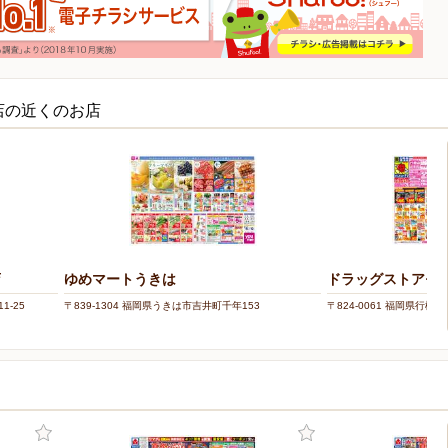
店の近くのお店
店
ゆめマートうきは
ドラッグストアモリ
1-25
〒839-1304 福岡県うきは市吉井町千年153
〒824-0061 福岡県行橋