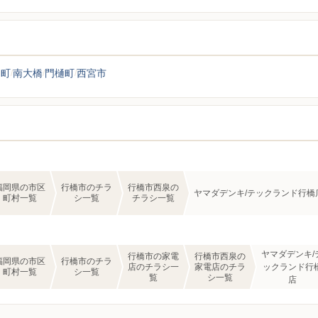
田町
南大橋
門樋町
西宮市
福岡県の市区
行橋市のチラ
行橋市西泉の
ヤマダデンキ/テックランド行橋
町村一覧
シ一覧
チラシ一覧
ヤマダデンキ/
行橋市の家電
行橋市西泉の
福岡県の市区
行橋市のチラ
店のチラシ一
家電店のチラ
ックランド行
町村一覧
シ一覧
覧
シ一覧
店