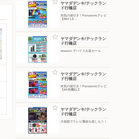
ヤマダデンキ/テックラン
ド行橋店
本気の値引き！Panasonicテレビ
【Mini LE…
ヤマダデンキ/テックラン
ド行橋店
amazon デバイスお盆セール
ヤマダデンキ/テックラン
ド行橋店
本気の値引き！Panasonicテレビ
【4K有機EL】
ヤマダデンキ/テックラン
ド行橋店
大画面でテレビ番組を楽しもう！