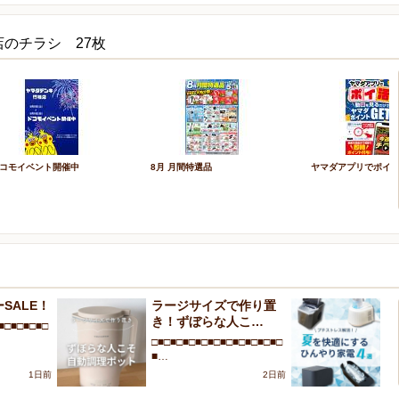
のチラシ 27枚
コモイベント開催中
8月 月間特選品
ヤマダアプリでポイ
SALE！
ラージサイズで作り置
プ
き！ずぼらな人こ…
を
■□■□■□■□
□■□■□■□■□■□■□■□■□■□■□
□■
■…
■
1日前
2日前