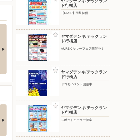
ヤマダデンキ/テックラン
ド行橋店
【RIAIR】衝撃特価
ヤマダデンキ/テックラン
ド行橋店
AUREX サマーフェア開催中！
活
【HITACHI】エアコン大商談会
エアコン大商談会
ヤマダデンキ/テックラン
ド行橋店
ドコモイベント開催中
チストレス解消！夏
Ankerの最新！水拭き
ヤマダデンキ/テックラン
ド行橋店
快適にするひん…
がすごいロボット…
□■□■□■□■□■□■□■□■□■□
□■□■□■□■□■□■□■□■□■□■□
スポットクーラー特集
…
■…
5日前
6日前