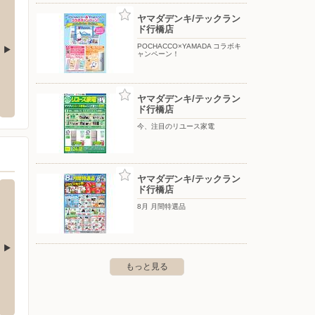
ヤマダデンキ/テックラン
ド行橋店
POCHACCO×YAMADA コラボキ
ャンペーン！
クランド田川店
ヤマダデンキ/テックランド小倉本店
ヤマダ
ヤマダデンキ/テックラン
1757-6
〒803-0812 北九州市小倉北区室町3-2-25
〒800-
ド行橋店
今、注目のリユース家電
ヤマダデンキ/テックラン
ド行橋店
8月 月間特選品
もっと見る
店
エディオン/行橋店
エディ
州市小倉北区三萩野1-1-35
〒824-0031 福岡県行橋市西宮市2-1-1
〒802-