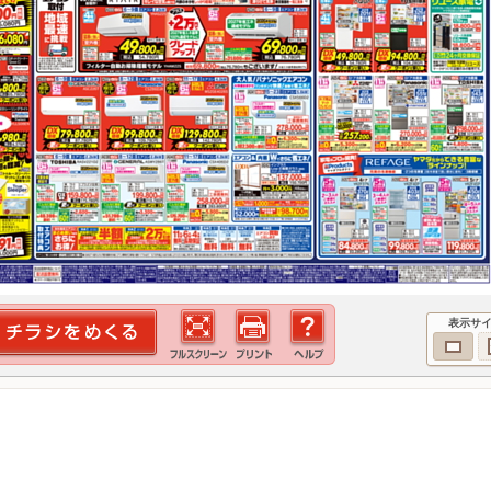
表示サ
！