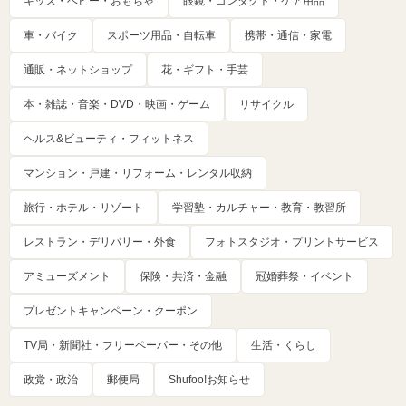
キッズ・ベビー・おもちゃ
眼鏡・コンタクト・ケア用品
車・バイク
スポーツ用品・自転車
携帯・通信・家電
通販・ネットショップ
花・ギフト・手芸
本・雑誌・音楽・DVD・映画・ゲーム
リサイクル
ヘルス&ビューティ・フィットネス
マンション・戸建・リフォーム・レンタル収納
旅行・ホテル・リゾート
学習塾・カルチャー・教育・教習所
レストラン・デリバリー・外食
フォトスタジオ・プリントサービス
アミューズメント
保険・共済・金融
冠婚葬祭・イベント
プレゼントキャンペーン・クーポン
TV局・新聞社・フリーペーパー・その他
生活・くらし
政党・政治
郵便局
Shufoo!お知らせ