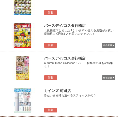
新着
バースデイ/コスタ行橋店
【夏物値下しました！】いますぐ使える夏物がお買い
得価格に♪夏物まとめ買いのチャンス！
新着
バースデイ/コスタ行橋店
Autumn Trend Collection！ハート特集やのりもの特集
も！！
新着
カインズ 苅田店
冷たいまま持ち運べるスティック氷のう
新着