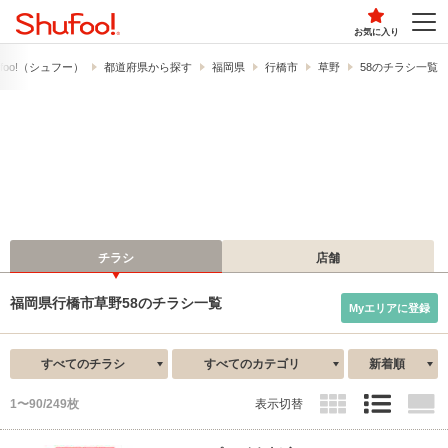
お気に入り
foo!​（シュフー）
都道府県から探す
福岡県
行橋市
草野
58のチラシ一覧
チラシ
店舗
福岡県行橋市草野58のチラシ一覧
Myエリアに登録
すべてのチラシ
すべてのカテゴリ
新着順
1〜90/249枚
表示切替