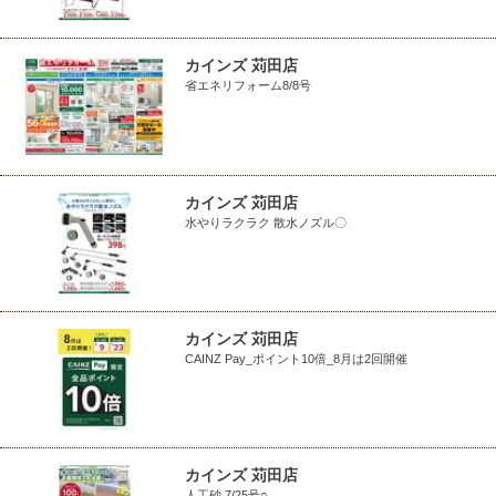
カインズ 苅田店
省エネリフォーム8/8号
カインズ 苅田店
水やりラクラク 散水ノズル〇
カインズ 苅田店
CAINZ Pay_ポイント10倍_8月は2回開催
カインズ 苅田店
人工砂 7/25号○