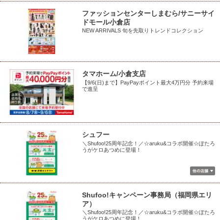
ファッションセンターしまむら/サニーサイ
ドモール小倉店
NEW ARRIVALS 旬を先取りトレンドコレクション
タマホーム/小倉支店
【9/6(日)まで】PayPayポイント最大4万円分 予約来場
で進呈
シュフー
＼Shufoo!25周年記念！／☆aruku&コラボ開催☆ぽたろ
うがケロあつめに登場！
Shufoo!キャンペーン事務局（福岡県エリ
ア）
＼Shufoo!25周年記念！／☆aruku&コラボ開催☆ぽたろ
うがケロあつめに登場！