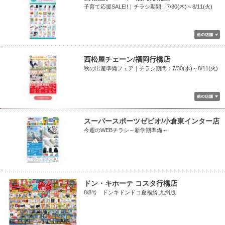
子育て応援SALE!!｜チラシ期間：7/30(木)～8/11(火)
西松屋チェーン/福岡行橋店
秋の出産準備フェア｜チラシ期間：7/30(木)～8/11(火)
スーパースポーツゼビオ/小倉東インター店
今週のWEBチラシ～新学期準備～
ドン・キホーテ コスタ行橋店
8/8号 ドンキドンドコ夏福袋 九州版