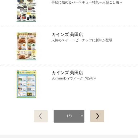
手軽に始めるバーベキュー特集～火起こし編～
カインズ 苅田店
人気のスイートピーナッツに新味が登場
カインズ 苅田店
SummerDIYウィーク 7/29号○
1/3