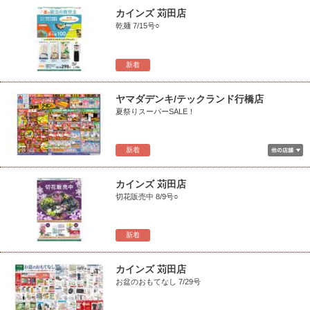
カインズ 苅田店
乾麺 7/15号○
新着
ヤマダデンキ/テックランド行橋店
夏祭りスーパーSALE！
新着
カインズ 苅田店
切花販売中 8/9号○
新着
カインズ 苅田店
お盆のおもてなし 7/29号