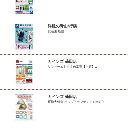
洋服の青山/行橋
就活生 応援！
カインズ 苅田店
リフォームおすすめ工事【内窓】□
カインズ 苅田店
夏物大処分 ポップアップテント+水物〇