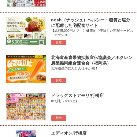
nosh（ナッシュ）ヘルシー・糖質と塩分
に配慮した宅配食サイト
【総額5,000円オフ！】健康的で美味しい宅配サービス
「ナッシュ」
新着
北海道産青果物拡販宣伝協議会／ホクレン
農業協同組合連合会（福岡県）
北海道産のにんじんは今が旬！！
新着
ドラッグストアモリ/行橋店
8/9(日)～8/15(土)
新着
エディオン/行橋店