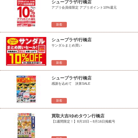
シュープラザ/行橋店
アプリ会員様限定 アプリポイント10%還元
新着
シュープラザ/行橋店
サンダルまとめ買い
新着
シュープラザ/行橋店
感謝を込めて 決算SALE
新着
買取大吉/ゆめタウン行橋店
【1週間限定！】8月10日～8月16日掲載号