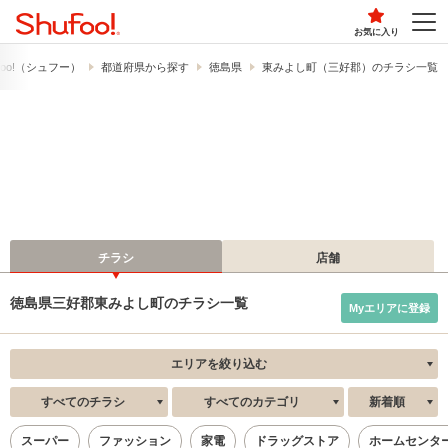
お気に入り
foo!​（シュフー）
都道府県から探す
徳島県
東みよし町（三好郡）のチラシ一覧
チラシ
店舗
徳島県三好郡東みよし町のチラシ一覧
Myエリアに登録
エリアを絞り込む
すべてのチラシ
すべてのカテゴリ
新着順
スーパー
ファッション
家電
ドラッグストア
ホームセンタ