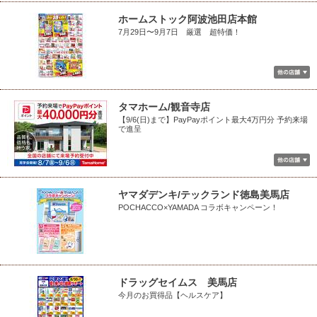
ホームストック阿波池田店本館
7月29日〜9月7日 厳選 超特価！
タマホーム/観音寺店
【9/6(日)まで】PayPayポイント最大4万円分 予約来場
で進呈
ヤマダデンキ/テックランド徳島美馬店
POCHACCO×YAMADA コラボキャンペーン！
ドラッグセイムス 美馬店
今月のお買得品【ヘルスケア】