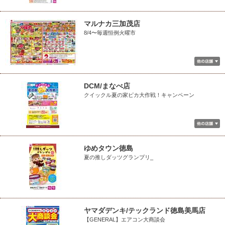
マルナカ三加茂店
8/4〜毎週恒例火曜市
DCM/まなべ店
クイックル夏の家ピカ大作戦！キャンペーン
ゆめタウン徳島
夏の推しダッツグランプリ_
ヤマダデンキ/テックランド徳島美馬店
【GENERAL】エアコン大商談会