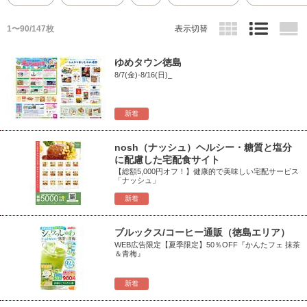
1〜90/147枚
表示切替
ゆめタウン徳島
8/7(金)-8/16(日)_
新着
nosh（ナッシュ）ヘルシー・糖質と塩分
に配慮した宅配食サイト
【総額5,000円オフ！】健康的で美味しい宅配サービス
「ナッシュ」
新着
ブルックス/コーヒー通販（徳島エリア）
WEB広告限定【夏季限定】50％OFF『かんたフェ 抹茶
＆青梅』
新着