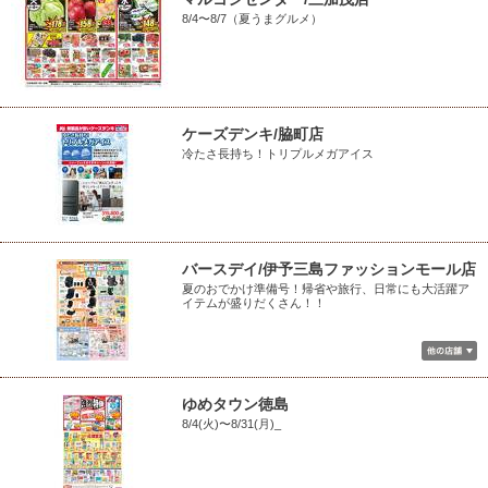
8/4〜8/7（夏うまグルメ）
ケーズデンキ/脇町店
冷たさ長持ち！トリプルメガアイス
バースデイ/伊予三島ファッションモール店
夏のおでかけ準備号！帰省や旅行、日常にも大活躍ア
イテムが盛りだくさん！！
ゆめタウン徳島
8/4(火)〜8/31(月)_