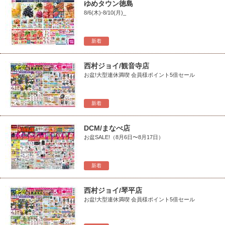
ゆめタウン徳島
8/6(木)-8/10(月)_
新着
西村ジョイ/観音寺店
お盆!大型連休満喫 会員様ポイント5倍セール
新着
DCM/まなべ店
お盆SALE!（8月6日〜8月17日）
新着
西村ジョイ/琴平店
お盆!大型連休満喫 会員様ポイント5倍セール