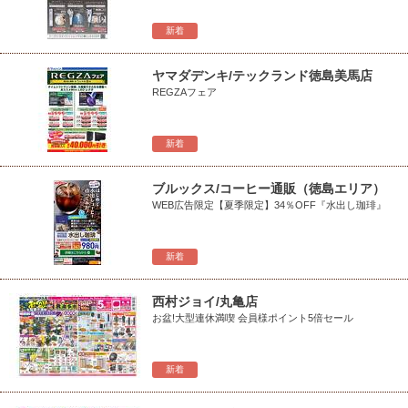
新着
ヤマダデンキ/テックランド徳島美馬店
REGZAフェア
新着
ブルックス/コーヒー通販（徳島エリア）
WEB広告限定【夏季限定】34％OFF『水出し珈琲』
新着
西村ジョイ/丸亀店
お盆!大型連休満喫 会員様ポイント5倍セール
新着