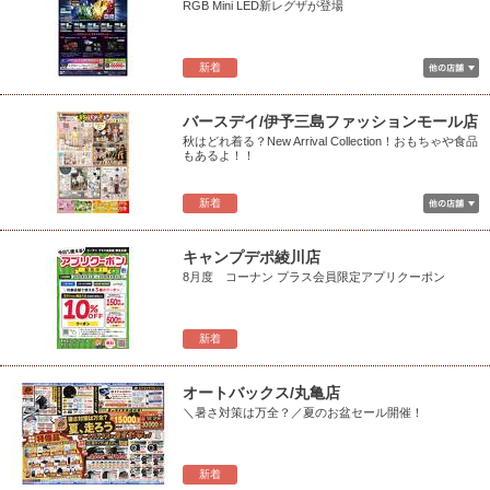
RGB Mini LED新レグザが登場
新着
バースデイ/伊予三島ファッションモール店
秋はどれ着る？New Arrival Collection！おもちゃや食品
もあるよ！！
新着
キャンプデポ綾川店
8月度 コーナン プラス会員限定アプリクーポン
新着
オートバックス/丸亀店
＼暑さ対策は万全？／夏のお盆セール開催！
新着