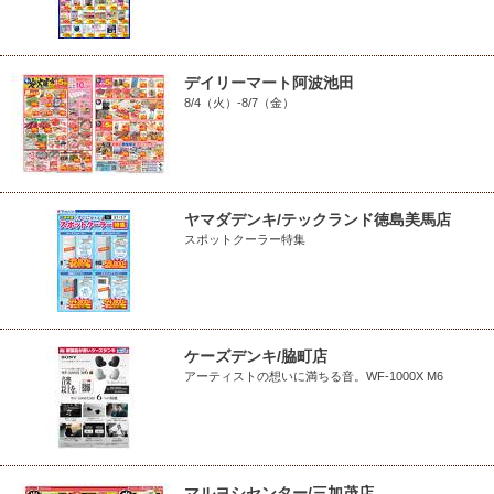
デイリーマート阿波池田
8/4（火）-8/7（金）
ヤマダデンキ/テックランド徳島美馬店
スポットクーラー特集
ケーズデンキ/脇町店
アーティストの想いに満ちる音。WF-1000X M6
マルヨシセンター/三加茂店