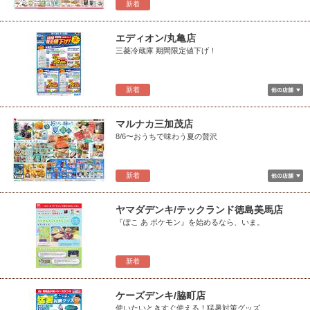
新着
エディオン/丸亀店
三菱冷蔵庫 期間限定値下げ！
新着
マルナカ三加茂店
8/6〜おうちで味わう夏の贅沢
新着
ヤマダデンキ/テックランド徳島美馬店
『ぽこ あ ポケモン』を始めるなら、いま。
新着
ケーズデンキ/脇町店
使いたいときすぐ使える！猛暑対策グッズ