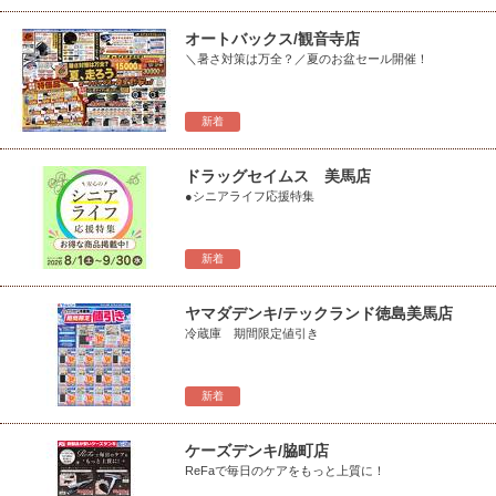
オートバックス/観音寺店
＼暑さ対策は万全？／夏のお盆セール開催！
新着
ドラッグセイムス 美馬店
●シニアライフ応援特集
新着
ヤマダデンキ/テックランド徳島美馬店
冷蔵庫 期間限定値引き
新着
ケーズデンキ/脇町店
ReFaで毎日のケアをもっと上質に！