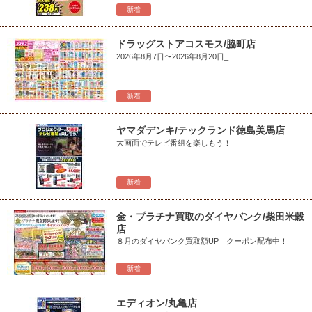
新着
ドラッグストアコスモス/脇町店
2026年8月7日〜2026年8月20日_
新着
ヤマダデンキ/テックランド徳島美馬店
大画面でテレビ番組を楽しもう！
新着
金・プラチナ買取のダイヤバンク/柴田米穀
店
８月のダイヤバンク買取額UP クーポン配布中！
新着
エディオン/丸亀店