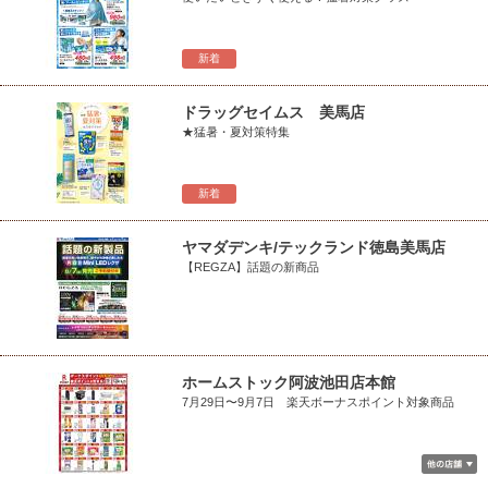
新着
ドラッグセイムス 美馬店
★猛暑・夏対策特集
新着
ヤマダデンキ/テックランド徳島美馬店
【REGZA】話題の新商品
ホームストック阿波池田店本館
7月29日〜9月7日 楽天ボーナスポイント対象商品