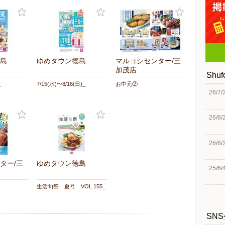
島
ゆめタウン徳島
マルヨシセンター/三
加茂店
Shu
_
7/15(水)〜8/16(日)_
お中元②
26/7/
26/6/
26/6/
ター/三
ゆめタウン徳島
25/6/
生活旬祭 夏号 VOL.155_
SN