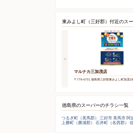
東みよし町（三好郡）付近のス
マルナカ三加茂店
〒779-4701 徳島県三好郡東みよし町加茂183
徳島県のスーパーのチラシ一覧
つるぎ町（美馬郡）
三好市
美馬市
阿
上勝町（勝浦郡）
石井町（名西郡）