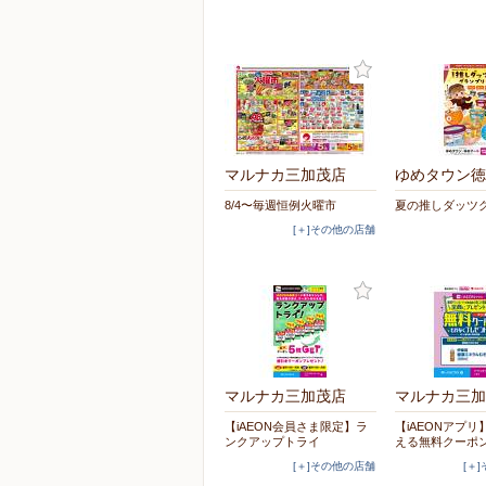
マルナカ三加茂店
ゆめタウン徳
8/4〜毎週恒例火曜市
夏の推しダッツ
[＋]その他の店舗
マルナカ三加茂店
マルナカ三加
【iAEON会員さま限定】ラ
【iAEONアプ
ンクアップトライ
える無料クーポ
[＋]その他の店舗
[＋