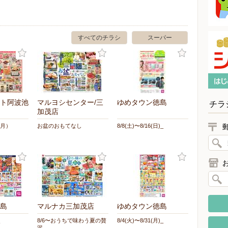
すべてのチラシ
スーパー
ト阿波池
マルヨシセンター/三
ゆめタウン徳島
チラ
加茂店
（月）
お盆のおもてなし
8/8(土)〜8/16(日)_
島
マルナカ三加茂店
ゆめタウン徳島
8/6〜おうちで味わう夏の贅
8/4(火)〜8/31(月)_
沢