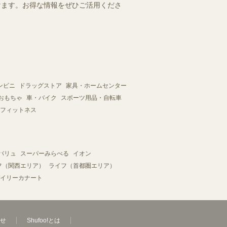
だけます。お得な情報をぜひご活用くださ
ンビニ
ドラッグストア
家具・ホームセンター
おもちゃ
車・バイク
スポーツ用品・自転車
フィットネス
バリュ
スーパーみらべる
イオン
フ（関西エリア）
ライフ（首都圏エリア）
イリーカナート
せ
Shufoo!とは