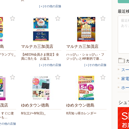
[＋]その他の店舗
最近
最近
あり
島
マルナカ三加茂店
マルナカ三加茂店
グランプリ_
【iAEON会員さま限定】全
ハッぴぃ・ショッぴぃ・フ
員に当たる お盆玉…
ジッぴぃとAR射的で遊…
[＋]その他の店舗
[＋]その他の店舗
ス
家
ホ
シュ
茂店
ゆめタウン徳島
ゆめタウン徳島
リ】すぐに使
8/1(土)〜8/9(日)_
8月知っ得カレンダー
ンも…
]その他の店舗