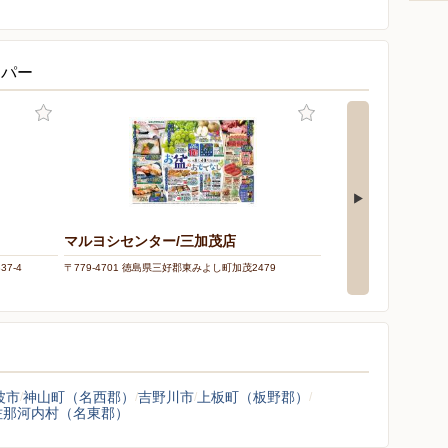
ーパー
マルヨシセンター/三加茂店
ゆめタウン徳島
7-4
〒779-4701 徳島県三好郡東みよし町加茂2479
〒771-1202 徳島県板野
波市
神山町（名西郡）
吉野川市
上板町（板野郡）
佐那河内村（名東郡）