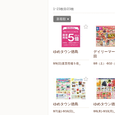
1~23枚目/23枚
新着順
ゆめタウン徳島
デイリーマー
田
8/9(日)直営売場５倍_
8/8（土）-8/10
ゆめタウン徳島
ゆめタウン徳
8/7(金)-8/16(日)_
8/6(木)-8/10(月)_