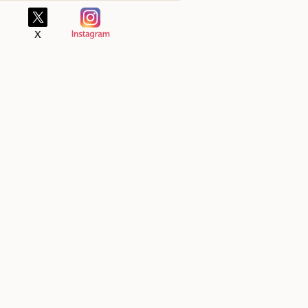
郡藍住町奥野字東中須88-1