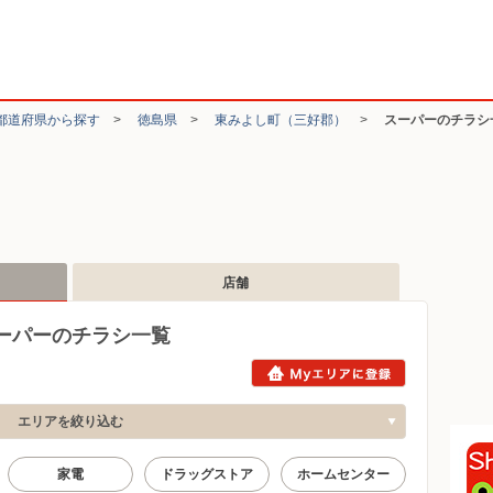
都道府県から探す
>
徳島県
>
東みよし町（三好郡）
>
スーパーのチラシ
店舗
ーパーのチラシ一覧
エリアを絞り込む
家電
ドラッグストア
ホームセンター