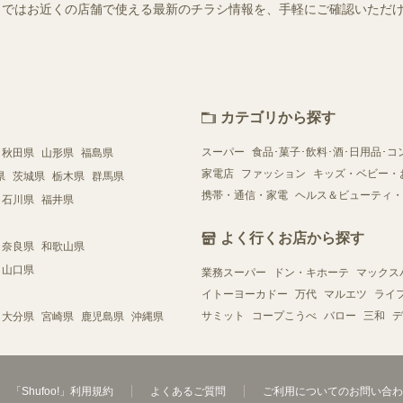
ュフー）ではお近くの店舗で使える最新のチラシ情報を、手軽にご確認いた
カテゴリから探す
スーパー
食品･菓子･飲料･酒･日用品･コ
秋田県
山形県
福島県
家電店
ファッション
キッズ・ベビー・
県
茨城県
栃木県
群馬県
携帯・通信・家電
ヘルス＆ビューティ・
石川県
福井県
よく行くお店から探す
奈良県
和歌山県
山口県
業務スーパー
ドン・キホーテ
マックス
イトーヨーカドー
万代
マルエツ
ライ
サミット
コープこうべ
バロー
三和
デ
大分県
宮崎県
鹿児島県
沖縄県
「Shufoo!」利用規約
よくあるご質問
ご利用についてのお問い合わ