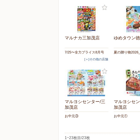
マルナカ三加茂店
ゆめタウン徳
7/25〜全力プライス8月号
夏の贈り物2026
[＋]その他の店舗
マルヨシセンター/三
マルヨシセン
加茂店
加茂店
お中元③
お中元①
1~23枚目/23枚