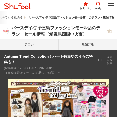
お気に入り
さがす
のチラシ検索結果
「バースデイ/伊予三島ファッションモール店」のチラシ・店舗情報
バースデイ/伊予三島ファッションモール店のチ
ラシ・セール情報（愛媛県四国中央市）
チラシ
店舗詳細
Autumn Trend Collection！ハート特集やのりもの特
1/1
集も！！
拡大
掲載期間：2026/08/07～2026/08/08
（有効期限はチラシの記載をご確認下さい）