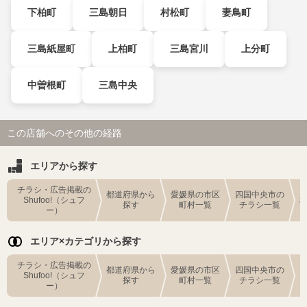
下柏町
三島朝日
村松町
妻鳥町
三島紙屋町
上柏町
三島宮川
上分町
中曽根町
三島中央
この店舗へのその他の経路
エリアから探す
チラシ・広告掲載の
都道府県から
愛媛県の市区
四国中央市の
Shufoo!（シュフ
探す
町村一覧
チラシ一覧
ー）
エリア×カテゴリから探す
チラシ・広告掲載の
都道府県から
愛媛県の市区
四国中央市の
Shufoo!（シュフ
探す
町村一覧
チラシ一覧
ー）