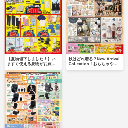
【夏物値下しました！】い
秋はどれ着る？New Arrival
ますぐ使える夏物がお買い
Collection！おもちゃや食
得価格に♪夏物まとめ買いの
品もあるよ！！
チャンス！